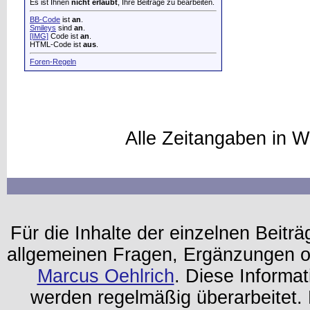
Es ist Ihnen
nicht erlaubt
, Ihre Beiträge zu bearbeiten.
BB-Code
ist
an
.
Smileys
sind
an
.
[IMG]
Code ist
an
.
HTML-Code ist
aus
.
Foren-Regeln
Alle Zeitangaben in W
Für die Inhalte der einzelnen Beiträg
allgemeinen Fragen, Ergänzungen o
Marcus Oehlrich
. Diese Informa
werden regelmäßig überarbeitet. 