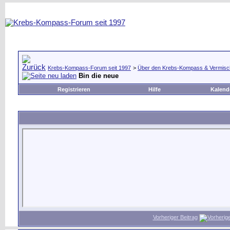
Krebs-Kompass-Forum seit 1997
>
Über den Krebs-Kompass & Vermisc
Bin die neue
Registrieren
Hilfe
Kalend
Vorheriger Beitrag