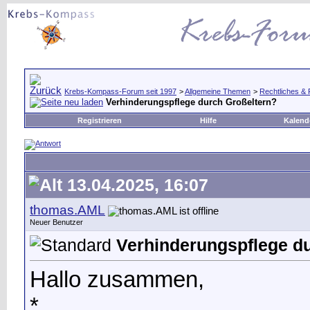
Krebs-Kompass-Forum seit 1997
>
Allgemeine Themen
>
Rechtliches & 
Verhinderungspflege durch Großeltern?
Registrieren
Hilfe
Kalend
13.04.2025, 16:07
thomas.AML
Neuer Benutzer
Verhinderungspflege d
Hallo zusammen,
*