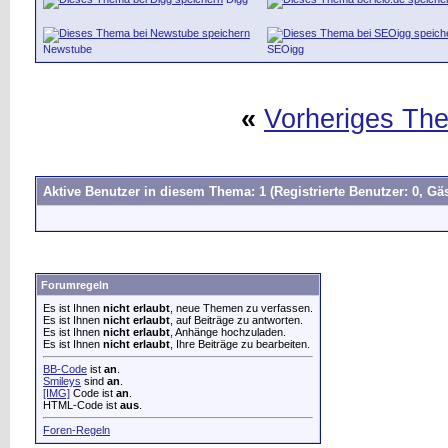
Newstube
SEOigg
«
Vorheriges Th
Aktive Benutzer in diesem Thema: 1
(Registrierte Benutzer: 0, Gäs
Forumregeln
Es ist Ihnen
nicht erlaubt
, neue Themen zu verfassen.
Es ist Ihnen
nicht erlaubt
, auf Beiträge zu antworten.
Es ist Ihnen
nicht erlaubt
, Anhänge hochzuladen.
Es ist Ihnen
nicht erlaubt
, Ihre Beiträge zu bearbeiten.
BB-Code
ist
an
.
Smileys
sind
an
.
[IMG]
Code ist
an
.
HTML-Code ist
aus
.
Foren-Regeln