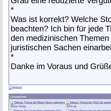
Grad eine reduzierte Vergüt
*
Was ist korrekt? Welche Stol
beachten? Ich bin für jede 
den medizinischen Themen n
juristischen Sachen einarb
*
Danke im Voraus und Grüß
Lesezeichen
Mister Wong
YiGG.de
Digg