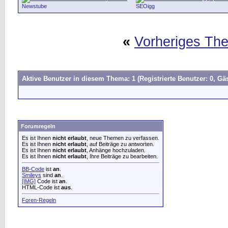
Newstube
SEOigg
«
Vorheriges Th
Aktive Benutzer in diesem Thema: 1
(Registrierte Benutzer: 0, Gäs
Forumregeln
Es ist Ihnen
nicht erlaubt
, neue Themen zu verfassen.
Es ist Ihnen
nicht erlaubt
, auf Beiträge zu antworten.
Es ist Ihnen
nicht erlaubt
, Anhänge hochzuladen.
Es ist Ihnen
nicht erlaubt
, Ihre Beiträge zu bearbeiten.
BB-Code
ist
an
.
Smileys
sind
an
.
[IMG]
Code ist
an
.
HTML-Code ist
aus
.
Foren-Regeln