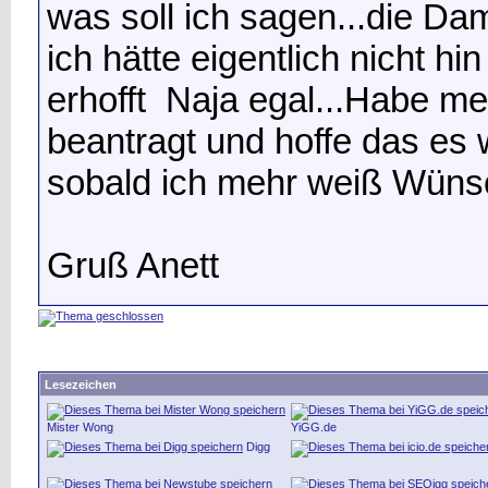
was soll ich sagen...die Da
ich hätte eigentlich nicht h
erhofft
Naja egal...Habe me
beantragt und hoffe das es
sobald ich mehr weiß
Wünsc
Gruß Anett
Lesezeichen
Mister Wong
YiGG.de
Digg