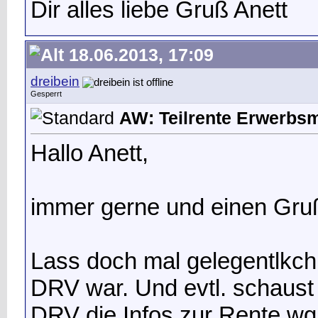
Dir alles liebe Gruß Anett
18.06.2013, 17:09
dreibein
Gesperrt
AW: Teilrente Erwerbs
Hallo Anett,
immer gerne und einen Gru
Lass doch mal gelegentlkch 
DRV war. Und evtl. schaust 
DRV die Infos zur Rente wg