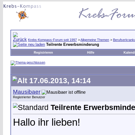
Krebs-Kompass-Forum seit 1997
>
Allgemeine Themen
>
Berufserkrank
Teilrente Erwerbsminderung
Registrieren
Hilfe
Kalend
17.06.2013, 14:14
Mausibaer
Registrierter Benutzer
Teilrente Erwerbsmind
Hallo ihr lieben!