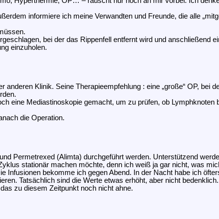
hemo, Hyperthermie, OP… – rauscht nur noch an mir vorbei. Ich denk
erdem informiere ich meine Verwandten und Freunde, die alle „mitgefi
 müssen.
orgeschlagen, bei der das Rippenfell entfernt wird und anschließend 
ng einzuholen.
r anderen Klinik. Seine Therapieempfehlung : eine „große“ OP, bei d
erden.
ch eine Mediastinoskopie gemacht, um zu prüfen, ob Lymphknoten befal
anach die Operation.
in und Permetrexed (Alimta) durchgeführt werden. Unterstützend werd
lus stationär machen möchte, denn ich weiß ja gar nicht, was mich 
ie Infusionen bekomme ich gegen Abend. In der Nacht habe ich öfter
ren. Tatsächlich sind die Werte etwas erhöht, aber nicht bedenklich. 
 das zu diesem Zeitpunkt noch nicht ahne.