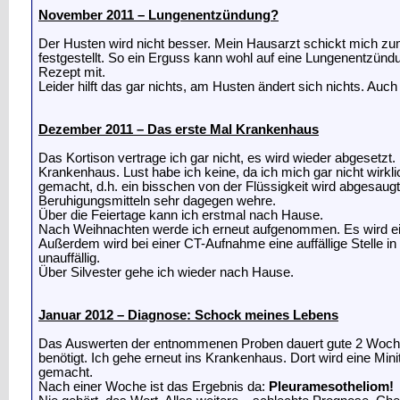
November 2011 – Lungenentzündung?
Der Husten wird nicht besser. Mein Hausarzt schickt mich z
festgestellt. So ein Erguss kann wohl auf eine Lungenentzün
Rezept mit.
Leider hilft das gar nichts, am Husten ändert sich nichts. A
Dezember 2011 – Das erste Mal Krankenhaus
Das Kortison vertrage ich gar nicht, es wird wieder abgesetzt.
Krankenhaus. Lust habe ich keine, da ich mich gar nicht wirk
gemacht, d.h. ein bisschen von der Flüssigkeit wird abgesaugt
Beruhigungsmitteln sehr dagegen wehre.
Über die Feiertage kann ich erstmal nach Hause.
Nach Weihnachten werde ich erneut aufgenommen. Es wird ein
Außerdem wird bei einer CT-Aufnahme eine auffällige Stelle 
unauffällig.
Über Silvester gehe ich wieder nach Hause.
Januar 2012 – Diagnose: Schock meines Lebens
Das Auswerten der entnommenen Proben dauert gute 2 Wochen.
benötigt. Ich gehe erneut ins Krankenhaus. Dort wird eine M
gemacht.
Nach einer Woche ist das Ergebnis da:
Pleuramesotheliom!