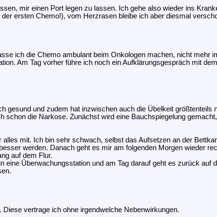
sen, mir einen Port legen zu lassen. Ich gehe also wieder ins Kranke
it der ersten Chemo!), vom Herzrasen bleibe ich aber diesmal verscho
l lasse ich die Chemo ambulant beim Onkologen machen, nicht mehr 
on. Am Tag vorher führe ich noch ein Aufklärungsgespräch mit dem 
 ich gesund und zudem hat inzwischen auch die Übelkeit größtenteils
 schon die Narkose. Zunächst wird eine Bauchspiegelung gemacht, u
les mit. Ich bin sehr schwach, selbst das Aufsetzen an der Bettkante 
 besser werden. Danach geht es mir am folgenden Morgen wieder rech
ng auf dem Flur.
n eine Überwachungsstation und am Tag darauf geht es zurück auf die
sen.
rt. Diese vertrage ich ohne irgendwelche Nebenwirkungen.