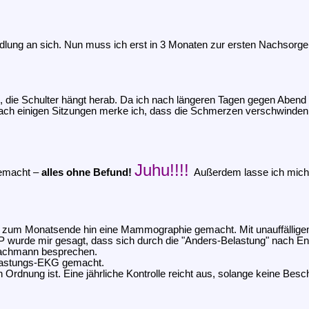
dlung an sich. Nun muss ich erst in 3 Monaten zur ersten Nachsor
n“, die Schulter hängt herab. Da ich nach längeren Tagen gegen Aben
ach einigen Sitzungen merke ich, dass die Schmerzen verschwinden
Juhu!!!!
gemacht –
alles ohne Befund!
Außerdem lasse ich mich
ird zum Monatsende hin eine Mammographie gemacht. Mit unauffällig
P wurde mir gesagt, dass sich durch die "Anders-Belastung" nach 
 Fachmann besprechen.
elastungs-EKG gemacht.
s in Ordnung ist. Eine jährliche Kontrolle reicht aus, solange keine 