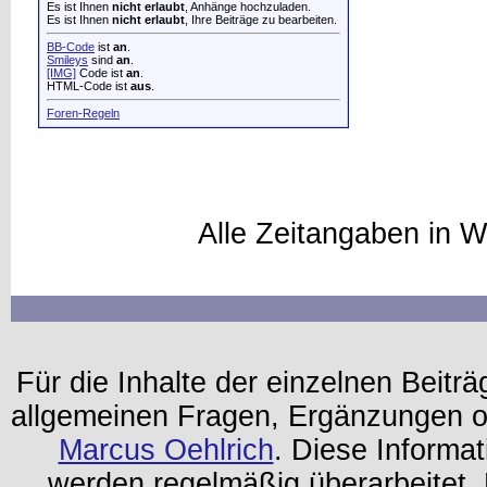
Es ist Ihnen
nicht erlaubt
, Anhänge hochzuladen.
Es ist Ihnen
nicht erlaubt
, Ihre Beiträge zu bearbeiten.
BB-Code
ist
an
.
Smileys
sind
an
.
[IMG]
Code ist
an
.
HTML-Code ist
aus
.
Foren-Regeln
Alle Zeitangaben in W
Für die Inhalte der einzelnen Beiträg
allgemeinen Fragen, Ergänzungen o
Marcus Oehlrich
. Diese Informa
werden regelmäßig überarbeitet. 