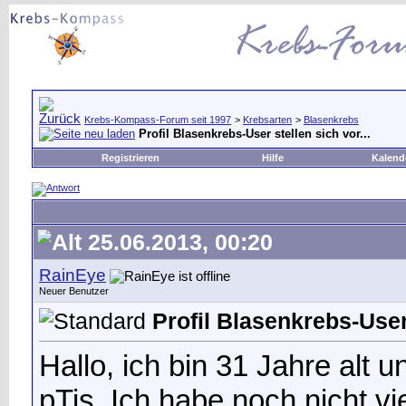
Krebs-Kompass-Forum seit 1997
>
Krebsarten
>
Blasenkrebs
Profil Blasenkrebs-User stellen sich vor...
Registrieren
Hilfe
Kalend
25.06.2013, 00:20
RainEye
Neuer Benutzer
Profil Blasenkrebs-User 
Hallo, ich bin 31 Jahre alt 
pTis. Ich habe noch nicht vi