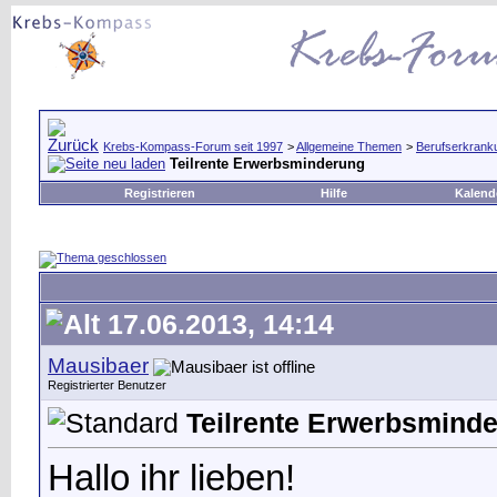
Krebs-Kompass-Forum seit 1997
>
Allgemeine Themen
>
Berufserkrank
Teilrente Erwerbsminderung
Registrieren
Hilfe
Kalend
17.06.2013, 14:14
Mausibaer
Registrierter Benutzer
Teilrente Erwerbsmind
Hallo ihr lieben!