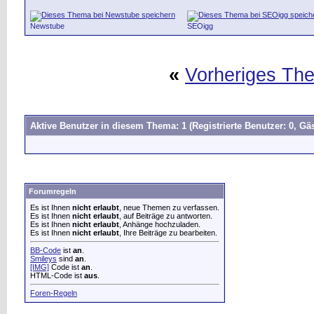
Newstube
SEOigg
«
Vorheriges Th
Aktive Benutzer in diesem Thema: 1
(Registrierte Benutzer: 0, Gäs
Forumregeln
Es ist Ihnen
nicht erlaubt
, neue Themen zu verfassen.
Es ist Ihnen
nicht erlaubt
, auf Beiträge zu antworten.
Es ist Ihnen
nicht erlaubt
, Anhänge hochzuladen.
Es ist Ihnen
nicht erlaubt
, Ihre Beiträge zu bearbeiten.
BB-Code
ist
an
.
Smileys
sind
an
.
[IMG]
Code ist
an
.
HTML-Code ist
aus
.
Foren-Regeln