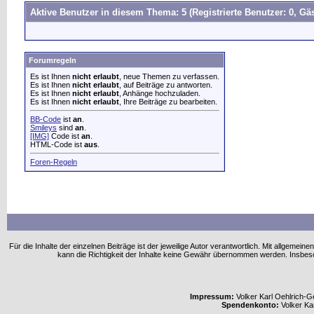
Aktive Benutzer in diesem Thema: 5
(Registrierte Benutzer: 0, Gäs
Forumregeln
Es ist Ihnen
nicht erlaubt
, neue Themen zu verfassen.
Es ist Ihnen
nicht erlaubt
, auf Beiträge zu antworten.
Es ist Ihnen
nicht erlaubt
, Anhänge hochzuladen.
Es ist Ihnen
nicht erlaubt
, Ihre Beiträge zu bearbeiten.
BB-Code
ist
an
.
Smileys
sind
an
.
[IMG]
Code ist
an
.
HTML-Code ist
aus
.
Foren-Regeln
Für die Inhalte der einzelnen Beiträge ist der jeweilige Autor verantwortlich. Mit allgem
kann die Richtigkeit der Inhalte keine Gewähr übernommen werden. Insbe
Impressum:
Volker Karl Oehlrich-Ge
Spendenkonto:
Volker Ka