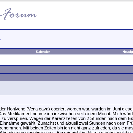
m
Kalender
Heutig
 Hohlvene (Vena cava) operiert worden war, wurden im Juni diesen 
. Das Medikament nehme ich inzwischen seit einem Monat. Mich würd
lkeit zu verspüren. Wegen der Karenzzeiten von 2 Stunden nach dem E
r Einnahme gewählt. Zunächst und aktuell zwei Stunden nach dem Frü
ommen. Mit beiden Zeiten bin ich nicht ganz zufrieden, da sie massi
bendessen einnehmen soll. Bin mir nicht im klaren darüber welche Zei