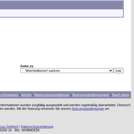
Gehe zu
bs-Kompass
-
Archiv
-
Datenschutzerklärung
-
Nutzungsbedingungen
-
Nach oben
 Informationen wurden sorgfältig ausgewählt und werden regelmäßig überarbeitet. Dennoch
men werden. Mit der Nutzung erkennen Sie unsere
Nutzungsbedingungen
an.
cus Oehlrich
/
Datenschutzerklärung
72 5250 16 · BIC: MVBMDE55