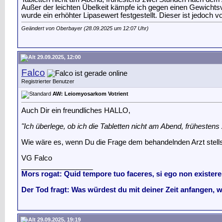
Außer der leichten Übelkeit kämpfe ich gegen einen Gewichtsve
wurde ein erhöhter Lipasewert festgestellt. Dieser ist jedo
Geändert von Oberbayer (28.09.2025 um
12:07
Uhr)
29.09.2025, 12:00
Falco
Registrierter Benutzer
AW: Leiomyosarkom Votrient
Auch Dir ein freundliches HALLO,
"Ich überlege, ob ich die Tabletten nicht am Abend, frühesten
Wie wäre es, wenn Du die Frage dem behandelnden Arzt stell
VG Falco
__________________
Mors rogat: Quid tempore tuo faceres, si ego non exister
Der Tod fragt: Was würdest du mit deiner Zeit anfangen, 
29.09.2025, 19:19