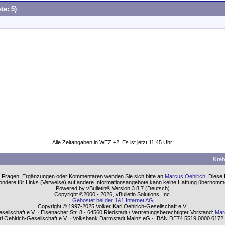
te: 5)
Alle Zeitangaben in WEZ +2. Es ist jetzt
11:45
Uhr.
Kre
einen Fragen, Ergänzungen oder Kommentaren wenden Sie sich bitte an
Marcus Oehlrich
. Diese
sondere für Links (Verweise) auf andere Informationsangebote kann keine Haftung übernom
Powered by vBulletin® Version 3.8.7 (Deutsch)
Copyright ©2000 - 2026, vBulletin Solutions, Inc.
Gehostet bei der 1&1 Internet AG
Copyright © 1997-2025 Volker Karl Oehlrich-Gesellschaft e.V.
sellschaft e.V. · Eisenacher Str. 8 · 64560 Riedstadt / Vertretungsberechtigter Vorstand:
Mar
rl Oehlrich-Gesellschaft e.V. · Volksbank Darmstadt Mainz eG · IBAN DE74 5519 0000 01