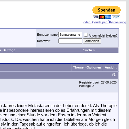
oder Spende per Überweisung
Benutzername
Angemeldet bleiben?
Kennwort
e Beiträge
Suchen
Themen-Optionen
Ansicht
#
1
Registriert seit: 27.09.2025
Beiträge: 3
Jahres leider Metastasen in der Leber entdeckt. Als Therapie
e insbesondere interessieren ob es Erfahrungen mit diesem
ssen und einer Stunde vor dem Essen in der man Votrient
hstück. Dazwischen hatte ich die Tabletten am Morgen gleich
v in den Tagesablauf eingreifen. Ich überlege, ob ich die
t die optimale ist.