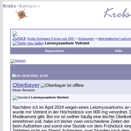
Krebs-Kompass-Forum seit 1997
>
Krebsarten
>
Weichteiltumor/-sarko
Leiomyosarkom Votrient
Registrieren
Hilfe
28.09.2025, 12:04
Oberbayer
Neuer Benutzer
Leiomyosarkom Votrient
Nachdem ich im April 2024 wegen eines Leiomyosarkoms an der
wurde mir Votrient in der Höchstdosis von 800 mg verordnet
Medikament gibt. Bei mir ist seither häufig eine leichte Übe
einnehmen soll, habe ich bisher zwei verschiedene Zeiten de
beim Aufstehen und somit eine Stunde vor dem Frühstück eingen
Tabletten nicht am Abend, frühestens zwei Stunden nach dem A