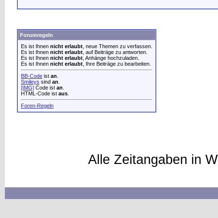
Forumregeln
Es ist Ihnen
nicht erlaubt
, neue Themen zu verfassen.
Es ist Ihnen
nicht erlaubt
, auf Beiträge zu antworten.
Es ist Ihnen
nicht erlaubt
, Anhänge hochzuladen.
Es ist Ihnen
nicht erlaubt
, Ihre Beiträge zu bearbeiten.
BB-Code
ist
an
.
Smileys
sind
an
.
[IMG]
Code ist
an
.
HTML-Code ist
aus
.
Foren-Regeln
Alle Zeitangaben in W