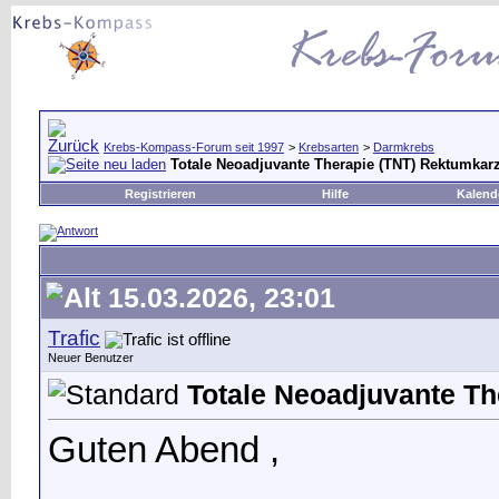
Krebs-Kompass-Forum seit 1997
>
Krebsarten
>
Darmkrebs
Totale Neoadjuvante Therapie (TNT) Rektumka
Registrieren
Hilfe
Kalend
15.03.2026, 23:01
Trafic
Neuer Benutzer
Totale Neoadjuvante T
Guten Abend ,