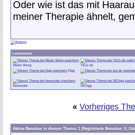
Oder wie ist das mit Haarau
meiner Therapie ähnelt, ge
Lesezeichen
Mister Wong
YiGG.de
Digg
Newstube
SEOigg
«
Vorheriges Th
Aktive Benutzer in diesem Thema: 1
(Registrierte Benutzer: 0, Gäs