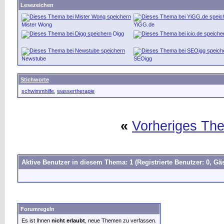
Lesezeichen
Mister Wong
YiGG.de
Digg
Newstube
SEOigg
Stichworte
schwimmhilfe
,
wassertherapie
«
Vorheriges Th
Aktive Benutzer in diesem Thema: 1
(Registrierte Benutzer: 0, Gäs
Forumregeln
Es ist Ihnen
nicht erlaubt
, neue Themen zu verfassen.