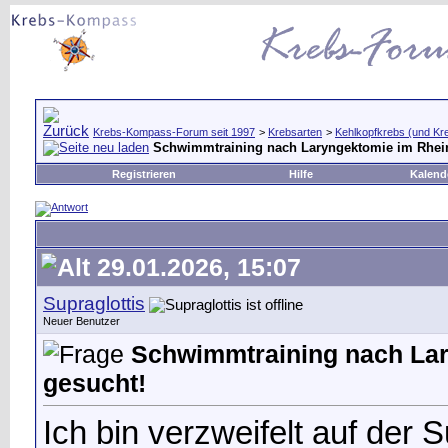
Krebs-Kompass-Forum seit 1997
>
Krebsarten
>
Kehlkopfkrebs (und Kr
Schwimmtraining nach Laryngektomie im Rhei
Registrieren
Hilfe
Kalend
29.01.2026, 15:07
Supraglottis
Neuer Benutzer
Schwimmtraining nach La
gesucht!
Ich bin verzweifelt auf de