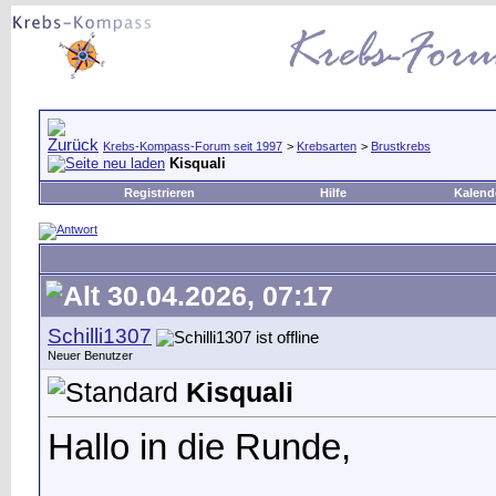
Krebs-Kompass-Forum seit 1997
>
Krebsarten
>
Brustkrebs
Kisquali
Registrieren
Hilfe
Kalend
30.04.2026, 07:17
Schilli1307
Neuer Benutzer
Kisquali
Hallo in die Runde,