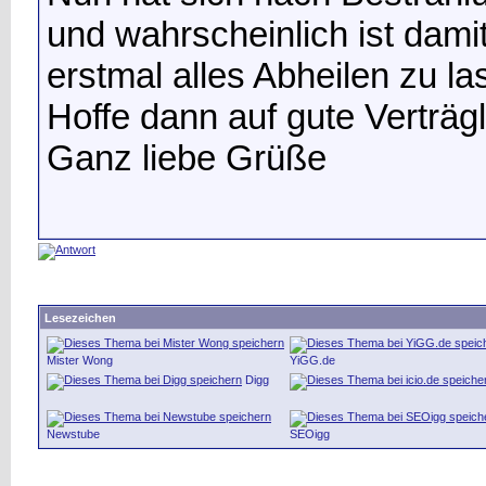
und wahrscheinlich ist dami
erstmal alles Abheilen zu la
Hoffe dann auf gute Verträg
Ganz liebe Grüße
Lesezeichen
Mister Wong
YiGG.de
Digg
Newstube
SEOigg