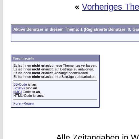
«
Vorheriges Th
Aktive Benutzer in diesem Thema: 1
(Registrierte Benutzer: 0, Gäs
Forumregeln
Es ist Ihnen
nicht erlaubt
, neue Themen zu verfassen.
Es ist Ihnen
nicht erlaubt
, auf Beiträge zu antworten.
Es ist Ihnen
nicht erlaubt
, Anhänge hochzuladen.
Es ist Ihnen
nicht erlaubt
, Ihre Beiträge zu bearbeiten.
BB-Code
ist
an
.
Smileys
sind
an
.
[IMG]
Code ist
an
.
HTML-Code ist
aus
.
Foren-Regeln
Alle Zeitangaben in W