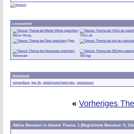
Lesezeichen
Mister Wong
YiGG.de
Digg
Newstube
SEOigg
Stichworte
behandlung
,
figo 4b
,
gebärmutterhalskrebs
,
metastasen
«
Vorheriges Th
Aktive Benutzer in diesem Thema: 1
(Registrierte Benutzer: 0, Gäs