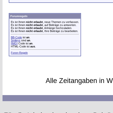
Forumregeln
Es ist Ihnen
nicht erlaubt
, neue Themen zu verfassen.
Es ist Ihnen
nicht erlaubt
, auf Beiträge zu antworten.
Es ist Ihnen
nicht erlaubt
, Anhänge hochzuladen.
Es ist Ihnen
nicht erlaubt
, Ihre Beiträge zu bearbeiten.
BB-Code
ist
an
.
Smileys
sind
an
.
[IMG]
Code ist
an
.
HTML-Code ist
aus
.
Foren-Regeln
Alle Zeitangaben in W