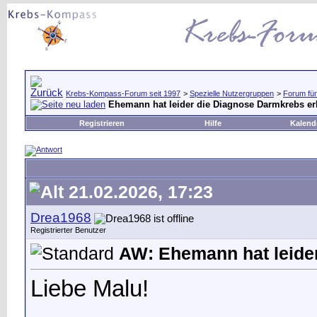
Krebs-Kompass-Forum seit 1997
>
Spezielle Nutzergruppen
>
Forum für
Ehemann hat leider die Diagnose Darmkrebs er
Registrieren
Hilfe
Kalend
21.02.2026, 17:23
Drea1968
Registrierter Benutzer
AW: Ehemann hat leide
Liebe Malu!