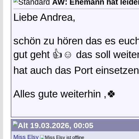
AW: Ehemann hat leide
Liebe Andrea,
schön zu hören das es euc
gut geht 👍☺️ das soll weite
hat auch das Port einsetzen
Alles gute weiterhin ,🍀
19.03.2026, 00:05
Miss Elsy