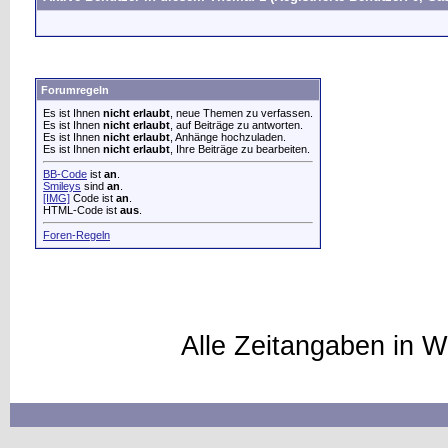
Forumregeln
Es ist Ihnen
nicht erlaubt
, neue Themen zu verfassen.
Es ist Ihnen
nicht erlaubt
, auf Beiträge zu antworten.
Es ist Ihnen
nicht erlaubt
, Anhänge hochzuladen.
Es ist Ihnen
nicht erlaubt
, Ihre Beiträge zu bearbeiten.
BB-Code
ist
an
.
Smileys
sind
an
.
[IMG]
Code ist
an
.
HTML-Code ist
aus
.
Foren-Regeln
Alle Zeitangaben in W