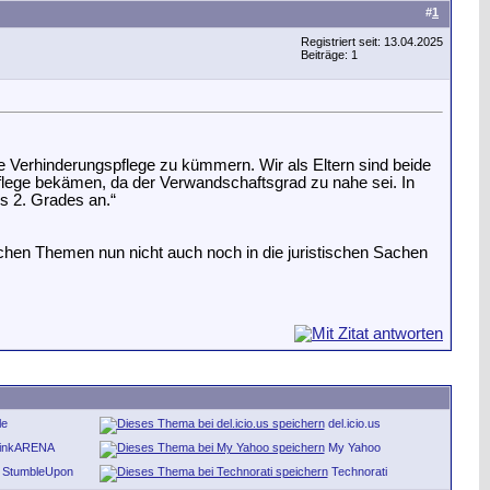
#
1
Registriert seit: 13.04.2025
Beiträge: 1
e Verhinderungspflege zu kümmern. Wir als Eltern sind beide
flege bekämen, da der Verwandschaftsgrad zu nahe sei. In
es 2. Grades an.“
ischen Themen nun nicht auch noch in die juristischen Sachen
le
del.icio.us
inkARENA
My Yahoo
StumbleUpon
Technorati