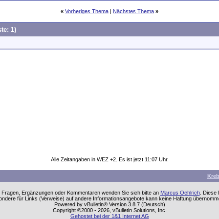
«
Vorheriges Thema
|
Nächstes Thema
»
te: 1)
Alle Zeitangaben in WEZ +2. Es ist jetzt
11:07
Uhr.
Kre
einen Fragen, Ergänzungen oder Kommentaren wenden Sie sich bitte an
Marcus Oehlrich
. Diese
sondere für Links (Verweise) auf andere Informationsangebote kann keine Haftung übernom
Powered by vBulletin® Version 3.8.7 (Deutsch)
Copyright ©2000 - 2026, vBulletin Solutions, Inc.
Gehostet bei der 1&1 Internet AG