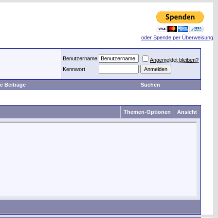
oder Spende per Überweisung
Benutzername
Angemeldet bleiben?
Kennwort
e Beiträge
Suchen
Themen-Optionen
Ansicht