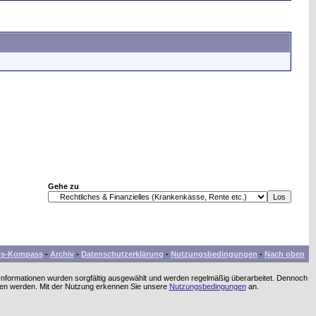
Gehe zu
bs-Kompass
-
Archiv
-
Datenschutzerklärung
-
Nutzungsbedingungen
-
Nach oben
 Informationen wurden sorgfältig ausgewählt und werden regelmäßig überarbeitet. Dennoch
men werden. Mit der Nutzung erkennen Sie unsere
Nutzungsbedingungen
an.