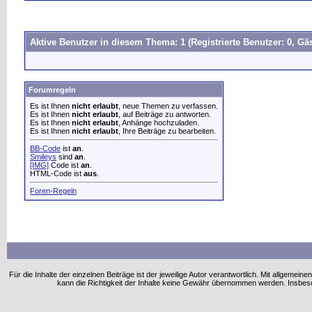
Aktive Benutzer in diesem Thema: 1
(Registrierte Benutzer: 0, Gäs
Forumregeln
Es ist Ihnen
nicht erlaubt
, neue Themen zu verfassen.
Es ist Ihnen
nicht erlaubt
, auf Beiträge zu antworten.
Es ist Ihnen
nicht erlaubt
, Anhänge hochzuladen.
Es ist Ihnen
nicht erlaubt
, Ihre Beiträge zu bearbeiten.
BB-Code
ist
an
.
Smileys
sind
an
.
[IMG]
Code ist
an
.
HTML-Code ist
aus
.
Foren-Regeln
Für die Inhalte der einzelnen Beiträge ist der jeweilige Autor verantwortlich. Mit allgem
kann die Richtigkeit der Inhalte keine Gewähr übernommen werden. Insbe