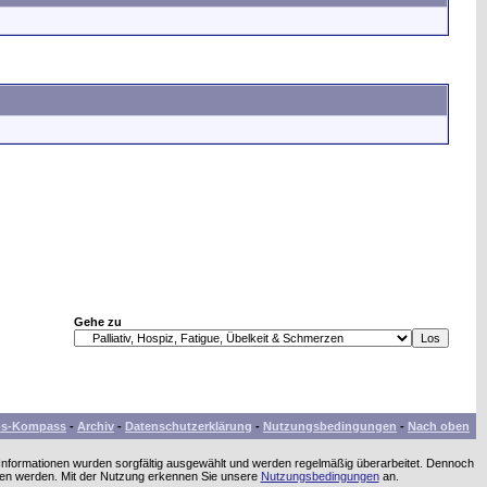
Gehe zu
bs-Kompass
-
Archiv
-
Datenschutzerklärung
-
Nutzungsbedingungen
-
Nach oben
 Informationen wurden sorgfältig ausgewählt und werden regelmäßig überarbeitet. Dennoch
men werden. Mit der Nutzung erkennen Sie unsere
Nutzungsbedingungen
an.