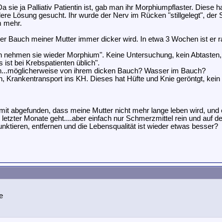
sie ja Palliativ Patientin ist, gab man ihr Morphiumpflaster. Diese 
ere Lösung gesucht. Ihr wurde der Nerv im Rücken "stillgelegt", der
m mehr.
der Bauch meiner Mutter immer dicker wird. In etwa 3 Wochen ist er r
ehmen sie wieder Morphium". Keine Untersuchung, kein Abtasten, er
 ist bei Krebspatienten üblich".
en...möglicherweise von ihrem dicken Bauch? Wasser im Bauch?
n, Krankentransport ins KH. Dieses hat Hüfte und Knie geröntgt, kei
it abgefunden, dass meine Mutter nicht mehr lange leben wird, und es i
etzter Monate geht....aber einfach nur Schmerzmittel rein und auf d
ktieren, entfernen und die Lebensqualität ist wieder etwas besser?