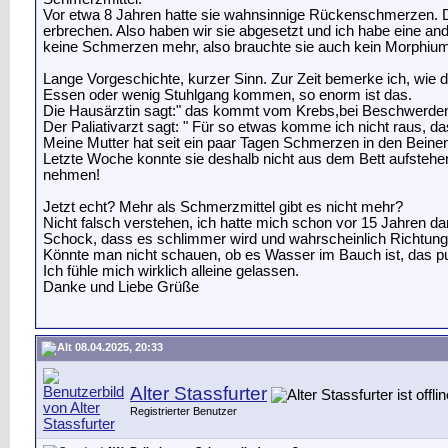
Vor etwa 8 Jahren hatte sie wahnsinnige Rückenschmerzen. Da 
erbrechen. Also haben wir sie abgesetzt und ich habe eine and
keine Schmerzen mehr, also brauchte sie auch kein Morphiu
Lange Vorgeschichte, kurzer Sinn. Zur Zeit bemerke ich, wie 
Essen oder wenig Stuhlgang kommen, so enorm ist das.
Die Hausärztin sagt:" das kommt vom Krebs,bei Beschwerden n
Der Paliativarzt sagt: " Für so etwas komme ich nicht raus, das
Meine Mutter hat seit ein paar Tagen Schmerzen in den Bein
Letzte Woche konnte sie deshalb nicht aus dem Bett aufstehe
nehmen!
Jetzt echt? Mehr als Schmerzmittel gibt es nicht mehr?
Nicht falsch verstehen, ich hatte mich schon vor 15 Jahren dam
Schock, dass es schlimmer wird und wahrscheinlich Richtung l
Könnte man nicht schauen, ob es Wasser im Bauch ist, das pun
Ich fühle mich wirklich alleine gelassen.
Danke und Liebe Grüße
08.04.2025, 20:33
Alter Stassfurter
Registrierter Benutzer