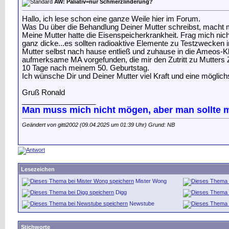
AW: Paliativ=nur Schmerzlinderung?
Hallo, ich lese schon eine ganze Weile hier im Forum.
Was Du über die Behandlung Deiner Mutter schreibst, macht mi
Meine Mutter hatte die Eisenspeicherkrankheit. Frag mich nic
ganz dicke...es sollten radioaktive Elemente zu Testzwecken i
Mutter selbst nach hause entließ und zuhause in die Ameos-Kli
aufmerksame MA vorgefunden, die mir den Zutritt zu Mutters 
10 Tage nach meinem 50. Geburtstag.
Ich wünsche Dir und Deiner Mutter viel Kraft und eine möglichs
Gruß Ronald
__________________
Man muss mich nicht mögen, aber man sollte m
Geändert von gitti2002 (09.04.2025 um
01:39
Uhr) Grund: NB
Lesezeichen
Mister Wong
Digg
Newstube
Stichworte