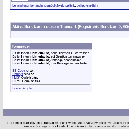
behandlung
,
behandlungsmöglichkeit
,
palliativ
,
palliativmedizin
Aktive Benutzer in diesem Thema: 1
(Registrierte Benutzer: 0, Gäs
Forumregeln
Es ist Ihnen
nicht erlaubt
, neue Themen zu verfassen.
Es ist Ihnen
nicht erlaubt
, auf Beiträge zu antworten.
Es ist Ihnen
nicht erlaubt
, Anhänge hochzuladen.
Es ist Ihnen
nicht erlaubt
, Ihre Beiträge zu bearbeiten.
BB-Code
ist
an
.
Smileys
sind
an
.
[IMG]
Code ist
an
.
HTML-Code ist
aus
.
Foren-Regeln
Für die Inhalte der einzelnen Beiträge ist der jeweilige Autor verantwortlich. Mit allgem
kann die Richtigkeit der Inhalte keine Gewähr übernommen werden. Insbe