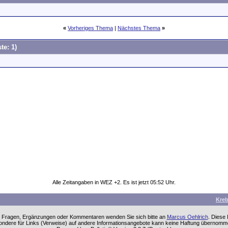
«
Vorheriges Thema
|
Nächstes Thema
»
te: 1)
Alle Zeitangaben in WEZ +2. Es ist jetzt
05:52
Uhr.
Kre
einen Fragen, Ergänzungen oder Kommentaren wenden Sie sich bitte an
Marcus Oehlrich
. Diese
sondere für Links (Verweise) auf andere Informationsangebote kann keine Haftung übernom