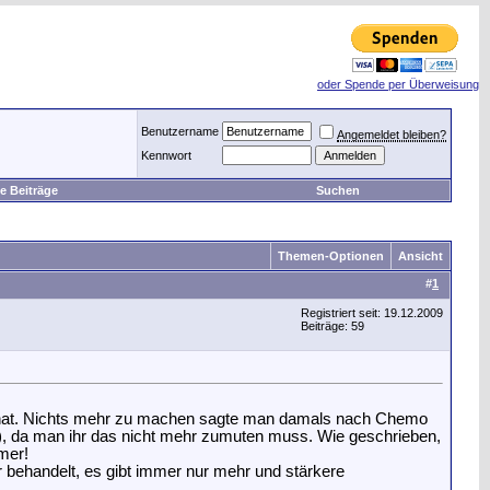
oder Spende per Überweisung
Benutzername
Angemeldet bleiben?
Kennwort
e Beiträge
Suchen
Themen-Optionen
Ansicht
#
1
Registriert seit: 19.12.2009
Beiträge: 59
en hat. Nichts mehr zu machen sagte man damals nach Chemo
), da man ihr das nicht mehr zumuten muss. Wie geschrieben,
mer!
hr behandelt, es gibt immer nur mehr und stärkere