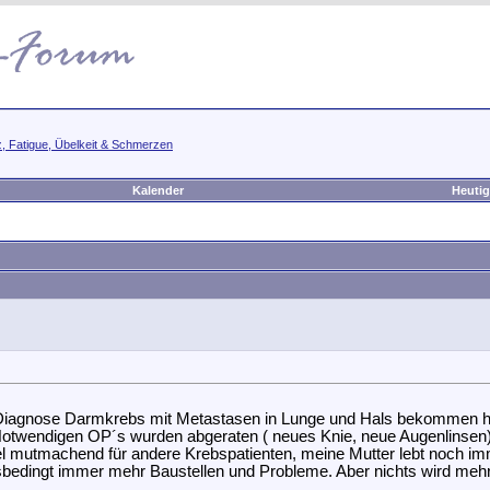
iz, Fatigue, Übelkeit & Schmerzen
Kalender
Heutig
n die Diagnose Darmkrebs mit Metastasen in Lunge und Hals bekomm
 Notwendigen OP´s wurden abgeraten ( neues Knie, neue Augenlinsen
 viel mutmachend für andere Krebspatienten, meine Mutter lebt noch im
ltersbedingt immer mehr Baustellen und Probleme. Aber nichts wird me