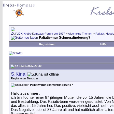
Krebs-Kompass-Forum seit 1997
>
Allgemeine Themen
>
Palliativ, Hosp
Paliativ=nur Schmerzlinderung?
Registrieren
Hilfe
14.01.2025, 20:30
S.Kinal
Registrierter Benutzer
Paliativ=nur Schmerzlinderung?
Hallo zusammen,
ich bin Tochter einer 87 jährigen Mutter, die vor 15 Jahre
und Bestrahlung. Das Paliativteam wurde eingeschaltet. Von
das alles ist 15 Jahre her. Das positive, vielleicht auch sehr
Das Negative...sie ist 87 Jahre alt und hat natürlich allein a
Schmerzmittel.