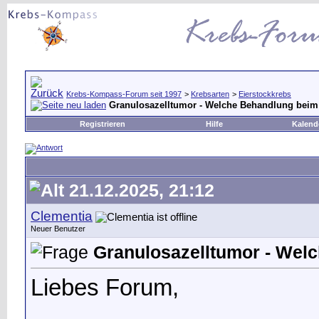
Krebs-Kompass-Forum seit 1997
>
Krebsarten
>
Eierstockkrebs
Granulosazelltumor - Welche Behandlung beim
Registrieren
Hilfe
Kalend
21.12.2025, 21:12
Clementia
Neuer Benutzer
Granulosazelltumor - Wel
Liebes Forum,