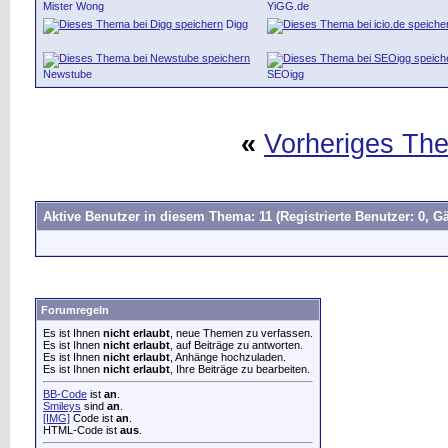
Mister Wong
YiGG.de
Digg
Newstube
SEOigg
«
Vorheriges Th
Aktive Benutzer in diesem Thema: 11
(Registrierte Benutzer: 0, Gä
Forumregeln
Es ist Ihnen
nicht erlaubt
, neue Themen zu verfassen.
Es ist Ihnen
nicht erlaubt
, auf Beiträge zu antworten.
Es ist Ihnen
nicht erlaubt
, Anhänge hochzuladen.
Es ist Ihnen
nicht erlaubt
, Ihre Beiträge zu bearbeiten.
BB-Code
ist
an
.
Smileys
sind
an
.
[IMG]
Code ist
an
.
HTML-Code ist
aus
.