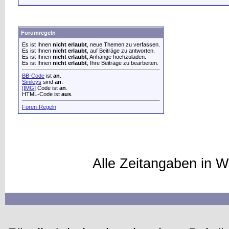
Forumregeln
Es ist Ihnen
nicht erlaubt
, neue Themen zu verfassen.
Es ist Ihnen
nicht erlaubt
, auf Beiträge zu antworten.
Es ist Ihnen
nicht erlaubt
, Anhänge hochzuladen.
Es ist Ihnen
nicht erlaubt
, Ihre Beiträge zu bearbeiten.
BB-Code
ist
an
.
Smileys
sind
an
.
[IMG]
Code ist
an
.
HTML-Code ist
aus
.
Foren-Regeln
Alle Zeitangaben in W