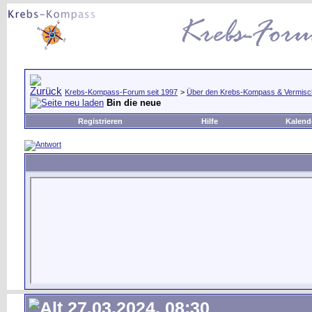
Krebs-Kompass-Forum seit 1997
>
Über den Krebs-Kompass & Vermisc
Bin die neue
Registrieren
Hilfe
Kalend
27.03.2024, 08:30