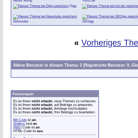
Mister Wong
YiGG.de
Digg
Newstube
SEOigg
«
Vorheriges Th
Aktive Benutzer in diesem Thema: 2
(Registrierte Benutzer: 0, Gäs
Forumregeln
Es ist Ihnen
nicht erlaubt
, neue Themen zu verfassen.
Es ist Ihnen
nicht erlaubt
, auf Beiträge zu antworten.
Es ist Ihnen
nicht erlaubt
, Anhänge hochzuladen.
Es ist Ihnen
nicht erlaubt
, Ihre Beiträge zu bearbeiten.
BB-Code
ist
an
.
Smileys
sind
an
.
[IMG]
Code ist
an
.
HTML-Code ist
aus
.