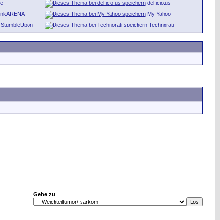
le
del.icio.us
inkARENA
My Yahoo
StumbleUpon
Technorati
Gehe zu