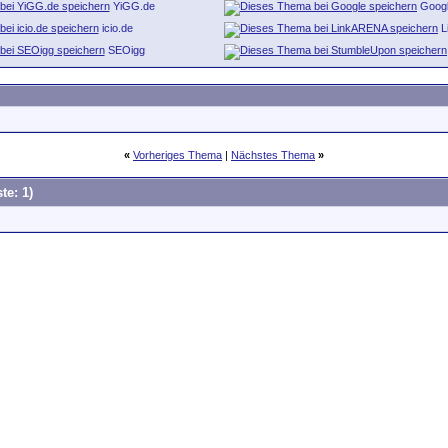
YiGG.de
Goog
icio.de
L
SEOigg
«
Vorheriges Thema
|
Nächstes Thema
»
te: 1)