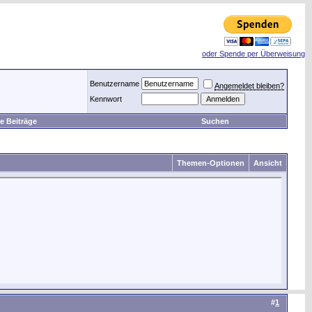
oder Spende per Überweisung
Benutzername
Angemeldet bleiben?
Kennwort
e Beiträge
Suchen
Themen-Optionen
Ansicht
#
1