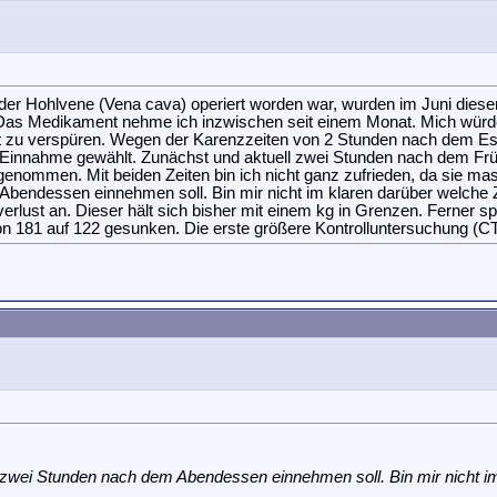
 Hohlvene (Vena cava) operiert worden war, wurden im Juni diesen 
. Das Medikament nehme ich inzwischen seit einem Monat. Mich würd
lkeit zu verspüren. Wegen der Karenzzeiten von 2 Stunden nach dem E
r Einnahme gewählt. Zunächst und aktuell zwei Stunden nach dem Frü
ommen. Mit beiden Zeiten bin ich nicht ganz zufrieden, da sie massi
bendessen einnehmen soll. Bin mir nicht im klaren darüber welche Zei
rlust an. Dieser hält sich bisher mit einem kg in Grenzen. Ferner sp
ch von 181 auf 122 gesunken. Die erste größere Kontrolluntersuchun
s zwei Stunden nach dem Abendessen einnehmen soll. Bin mir nicht im 