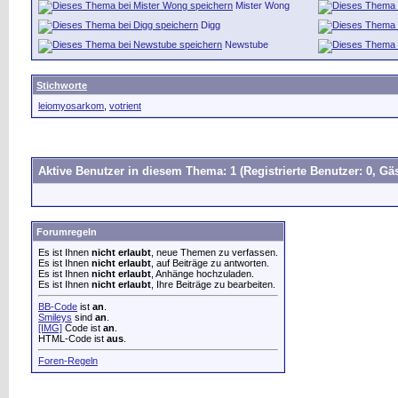
Mister Wong
Digg
Newstube
Stichworte
leiomyosarkom
,
votrient
Aktive Benutzer in diesem Thema: 1
(Registrierte Benutzer: 0, Gäs
Forumregeln
Es ist Ihnen
nicht erlaubt
, neue Themen zu verfassen.
Es ist Ihnen
nicht erlaubt
, auf Beiträge zu antworten.
Es ist Ihnen
nicht erlaubt
, Anhänge hochzuladen.
Es ist Ihnen
nicht erlaubt
, Ihre Beiträge zu bearbeiten.
BB-Code
ist
an
.
Smileys
sind
an
.
[IMG]
Code ist
an
.
HTML-Code ist
aus
.
Foren-Regeln