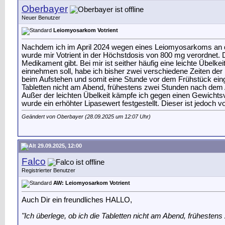
Oberbayer
Neuer Benutzer
Leiomyosarkom Votrient
Nachdem ich im April 2024 wegen eines Leiomyosarkoms an der
wurde mir Votrient in der Höchstdosis von 800 mg verordnet
Medikament gibt. Bei mir ist seither häufig eine leichte Übe
einnehmen soll, habe ich bisher zwei verschiedene Zeiten de
beim Aufstehen und somit eine Stunde vor dem Frühstück eingen
Tabletten nicht am Abend, frühestens zwei Stunden nach dem A
Außer der leichten Übelkeit kämpfe ich gegen einen Gewichtsve
wurde ein erhöhter Lipasewert festgestellt. Dieser ist jedo
Geändert von Oberbayer (28.09.2025 um
12:07
Uhr)
29.09.2025, 12:00
Falco
Registrierter Benutzer
AW: Leiomyosarkom Votrient
Auch Dir ein freundliches HALLO,
"Ich überlege, ob ich die Tabletten nicht am Abend, frühesten