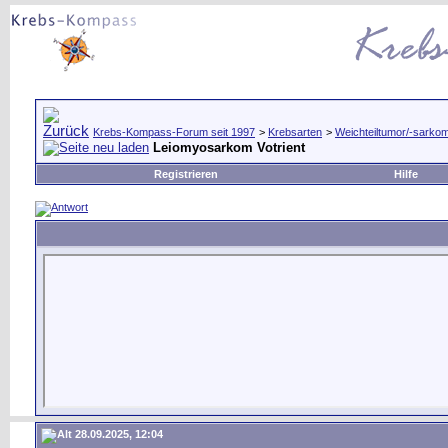
Krebs-Kompass-Forum seit 1997
>
Krebsarten
>
Weichteiltumor/-sarko
Leiomyosarkom Votrient
Registrieren
Hilfe
28.09.2025, 12:04