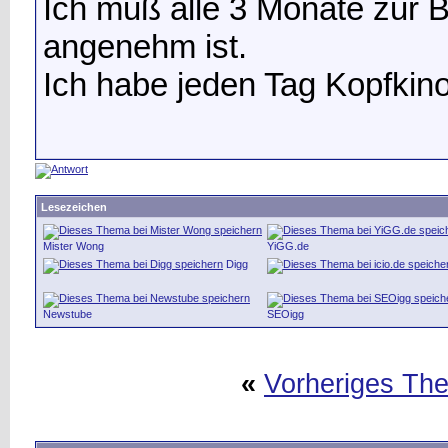
Ich muß alle 3 Monate zur B
angenehm ist.
Ich habe jeden Tag Kopfkin
Lesezeichen
Mister Wong
YiGG.de
Digg
Newstube
SEOigg
«
Vorheriges Th