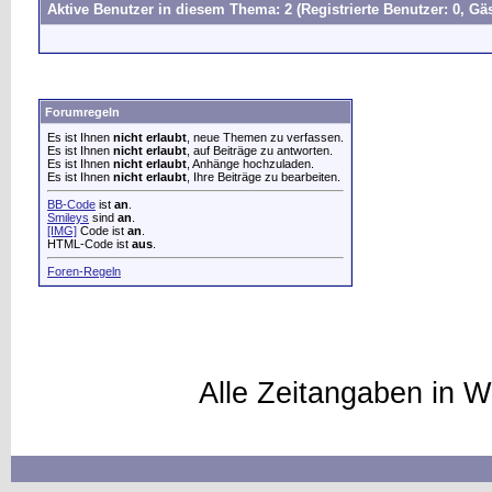
Aktive Benutzer in diesem Thema: 2
(Registrierte Benutzer: 0, Gäs
Forumregeln
Es ist Ihnen
nicht erlaubt
, neue Themen zu verfassen.
Es ist Ihnen
nicht erlaubt
, auf Beiträge zu antworten.
Es ist Ihnen
nicht erlaubt
, Anhänge hochzuladen.
Es ist Ihnen
nicht erlaubt
, Ihre Beiträge zu bearbeiten.
BB-Code
ist
an
.
Smileys
sind
an
.
[IMG]
Code ist
an
.
HTML-Code ist
aus
.
Foren-Regeln
Alle Zeitangaben in W