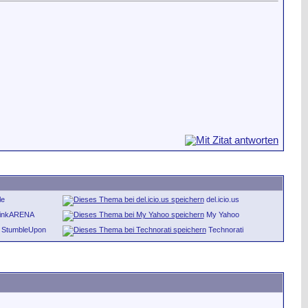
le
del.icio.us
inkARENA
My Yahoo
StumbleUpon
Technorati