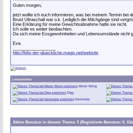
Guten morgen,
jetzt wollte ich euch informieren, was bei meinem Termin bei
Brust Ultraschall war o.k. Lediglich die Milchgänge sind vergr
Eine Erklärung für meine Gewichtsabnahme hatte sie nicht.
Ich solle es weiter beobachten.
Da sich meine Essgewohnheiten und Lebensumstände nicht geän
Eva
__________________
http://felix-der-glueckliche.magix.net/website
Lesezeichen
Mister Wong
Digg
Newstube
Aktive Benutzer in diesem Thema: 5
(Registrierte Benutzer: 0, Gäs