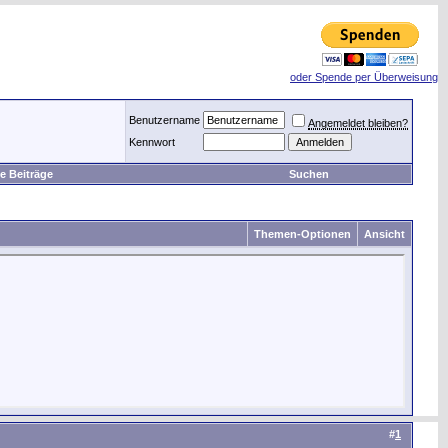
oder Spende per Überweisung
Benutzername
Angemeldet bleiben?
Kennwort
e Beiträge
Suchen
Themen-Optionen
Ansicht
#
1