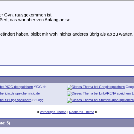
 der Gyn. rausgekommen ist.
ößert, das war aber von Anfang an so.
dert haben, bleibt mir wohl nichts anderes übrig als ab zu warten.
YiGG.de
Goog
icio.de
L
SEOigg
«
Vorheriges Thema
|
Nächstes Thema
»
te: 5)