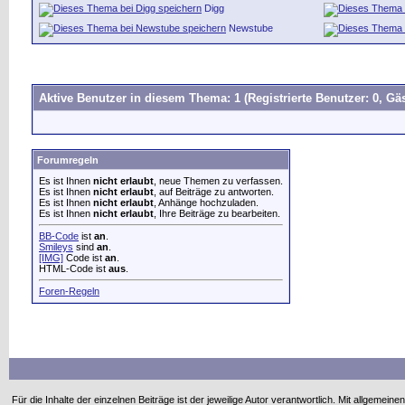
Digg
Newstube
Aktive Benutzer in diesem Thema: 1
(Registrierte Benutzer: 0, Gäs
Forumregeln
Es ist Ihnen
nicht erlaubt
, neue Themen zu verfassen.
Es ist Ihnen
nicht erlaubt
, auf Beiträge zu antworten.
Es ist Ihnen
nicht erlaubt
, Anhänge hochzuladen.
Es ist Ihnen
nicht erlaubt
, Ihre Beiträge zu bearbeiten.
BB-Code
ist
an
.
Smileys
sind
an
.
[IMG]
Code ist
an
.
HTML-Code ist
aus
.
Foren-Regeln
Für die Inhalte der einzelnen Beiträge ist der jeweilige Autor verantwortlich. Mit allgem