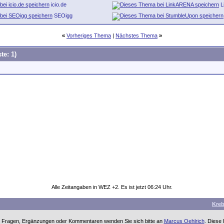
icio.de
L
SEOigg
«
Vorheriges Thema
|
Nächstes Thema
»
te: 1)
Alle Zeitangaben in WEZ +2. Es ist jetzt
06:24
Uhr.
Kre
einen Fragen, Ergänzungen oder Kommentaren wenden Sie sich bitte an
Marcus Oehlrich
. Diese