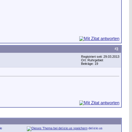
#
3
Registriert seit: 29.03.2013
Ort: Ruhrgebiet
Beiträge: 19
le
del.icio.us