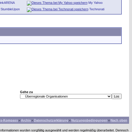
inkARENA
My Yahoo
StumbleUpon
Technorati
Gehe zu
bs-Kompass
-
Archiv
-
Datenschutzerklärung
-
Nutzungsbedingungen
-
Nach oben
 Informationen wurden sorgfältig ausgewählt und werden regelmäßig überarbeitet. Dennoch