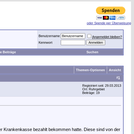
oder Spende per Überweisung
Benutzername
Angemeldet bleiben?
Kennwort
e Beiträge
Suchen
Themen-Optionen
Ansicht
#
1
Registriert seit: 29.03.2013
Ort: Ruhrgebiet
Beiträge: 19
der Krankenkasse bezahlt bekommen hatte. Diese sind von der