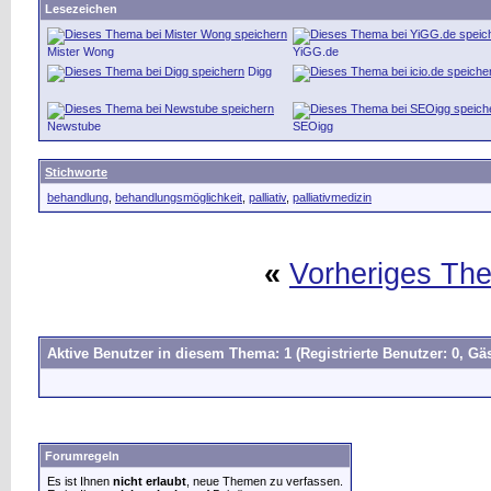
Lesezeichen
Mister Wong
YiGG.de
Digg
Newstube
SEOigg
Stichworte
behandlung
,
behandlungsmöglichkeit
,
palliativ
,
palliativmedizin
«
Vorheriges Th
Aktive Benutzer in diesem Thema: 1
(Registrierte Benutzer: 0, Gäs
Forumregeln
Es ist Ihnen
nicht erlaubt
, neue Themen zu verfassen.