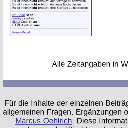
Es ist Ihnen
nicht erlaubt
, auf Beiträge zu antworten.
Es ist Ihnen
nicht erlaubt
, Anhänge hochzuladen.
Es ist Ihnen
nicht erlaubt
, Ihre Beiträge zu bearbeiten.
BB-Code
ist
an
.
Smileys
sind
an
.
[IMG]
Code ist
an
.
HTML-Code ist
aus
.
Foren-Regeln
Alle Zeitangaben in W
Für die Inhalte der einzelnen Beiträg
allgemeinen Fragen, Ergänzungen o
Marcus Oehlrich
. Diese Informa