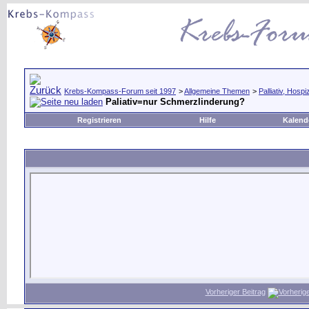
Krebs-Kompass-Forum seit 1997
>
Allgemeine Themen
>
Palliativ, Hosp
Paliativ=nur Schmerzlinderung?
Registrieren
Hilfe
Kalend
Vorheriger Beitrag