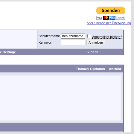
oder Spende per Überweisung
Benutzername
Angemeldet bleiben?
Kennwort
e Beiträge
Suchen
Themen-Optionen
Ansicht