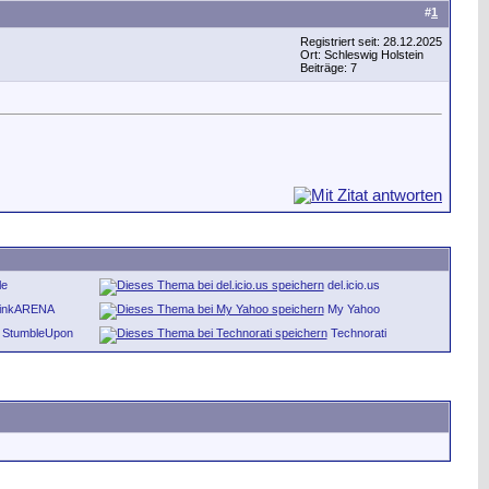
#
1
Registriert seit: 28.12.2025
Ort: Schleswig Holstein
Beiträge: 7
le
del.icio.us
inkARENA
My Yahoo
StumbleUpon
Technorati