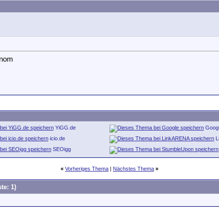
inom
YiGG.de
Goog
icio.de
L
SEOigg
«
Vorheriges Thema
|
Nächstes Thema
»
te: 1)