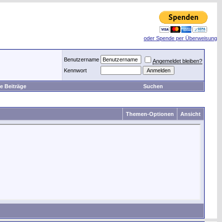
oder Spende per Überweisung
Benutzername
Angemeldet bleiben?
Kennwort
e Beiträge
Suchen
Themen-Optionen
Ansicht