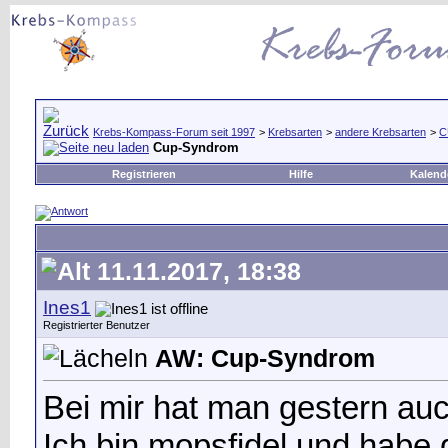
Krebs-Kompass-Forum seit 1997
>
Krebsarten
>
andere Krebsarten
>
C
Cup-Syndrom
Registrieren
Hilfe
Kalend
11.11.2017, 18:38
Ines1
Registrierter Benutzer
AW: Cup-Syndrom
Bei mir hat man gestern auc
Ich bin mopsfidel und habe