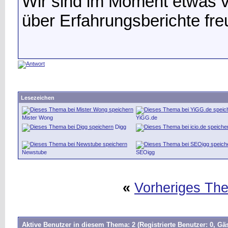
Wir sind im Moment etwas v
über Erfahrungsberichte fre
Lesezeichen
Mister Wong
YiGG.de
Digg
Newstube
SEOigg
«
Vorheriges Th
Aktive Benutzer in diesem Thema: 2
(Registrierte Benutzer: 0, Gäs