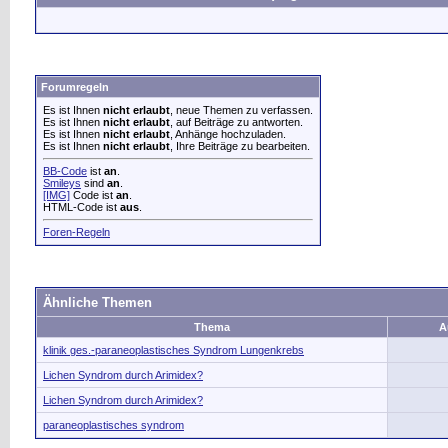
Forumregeln
Es ist Ihnen
nicht erlaubt
, neue Themen zu verfassen.
Es ist Ihnen
nicht erlaubt
, auf Beiträge zu antworten.
Es ist Ihnen
nicht erlaubt
, Anhänge hochzuladen.
Es ist Ihnen
nicht erlaubt
, Ihre Beiträge zu bearbeiten.
BB-Code
ist
an
.
Smileys
sind
an
.
[IMG]
Code ist
an
.
HTML-Code ist
aus
.
Foren-Regeln
Ähnliche Themen
Thema
A
klinik ges.-paraneoplastisches Syndrom Lungenkrebs
Lichen Syndrom durch Arimidex?
Lichen Syndrom durch Arimidex?
paraneoplastisches syndrom