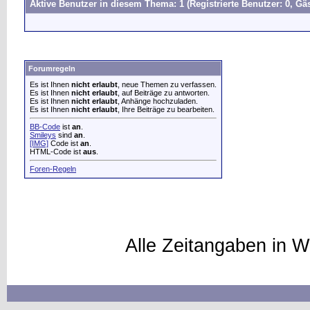
Aktive Benutzer in diesem Thema: 1
(Registrierte Benutzer: 0, Gäs
Forumregeln
Es ist Ihnen
nicht erlaubt
, neue Themen zu verfassen.
Es ist Ihnen
nicht erlaubt
, auf Beiträge zu antworten.
Es ist Ihnen
nicht erlaubt
, Anhänge hochzuladen.
Es ist Ihnen
nicht erlaubt
, Ihre Beiträge zu bearbeiten.
BB-Code
ist
an
.
Smileys
sind
an
.
[IMG]
Code ist
an
.
HTML-Code ist
aus
.
Foren-Regeln
Alle Zeitangaben in W