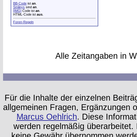
BB-Code
ist
an
.
Smileys
sind
an
.
[IMG]
Code ist
an
.
HTML-Code ist
aus
.
Foren-Regeln
Alle Zeitangaben in W
Für die Inhalte der einzelnen Beiträg
allgemeinen Fragen, Ergänzungen o
Marcus Oehlrich
. Diese Informa
werden regelmäßig überarbeitet. 
keine Gewähr übernommen werden.