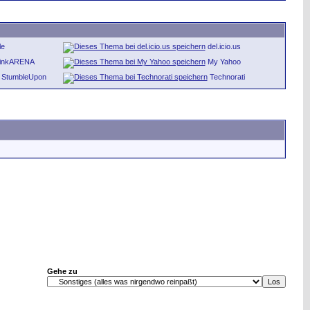
le
del.icio.us
inkARENA
My Yahoo
StumbleUpon
Technorati
Gehe zu