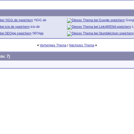
YiGG.de
Goog
icio.de
L
SEOigg
«
Vorheriges Thema
|
Nächstes Thema
»
te: 7)