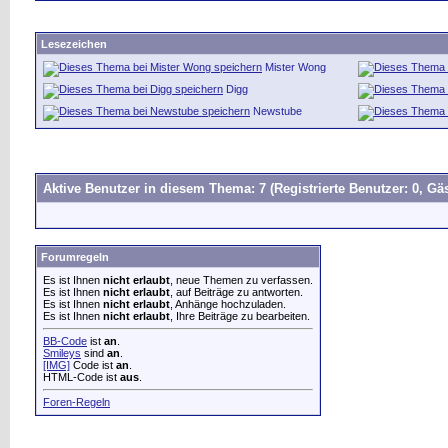
Lesezeichen
Mister Wong
Digg
Newstube
Aktive Benutzer in diesem Thema: 7
(Registrierte Benutzer: 0, Gäs
Forumregeln
Es ist Ihnen
nicht erlaubt
, neue Themen zu verfassen.
Es ist Ihnen
nicht erlaubt
, auf Beiträge zu antworten.
Es ist Ihnen
nicht erlaubt
, Anhänge hochzuladen.
Es ist Ihnen
nicht erlaubt
, Ihre Beiträge zu bearbeiten.
BB-Code
ist
an
.
Smileys
sind
an
.
[IMG]
Code ist
an
.
HTML-Code ist
aus
.
Foren-Regeln