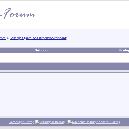
htes
>
Sonstiges (alles was nirgendwo reinpaßt)
Kalender
Heutig
Vorheriger Beitrag
Nächster Beitrag