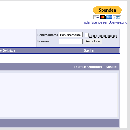
oder Spende per Überweisung
Benutzername
Angemeldet bleiben?
Kennwort
e Beiträge
Suchen
Themen-Optionen
Ansicht