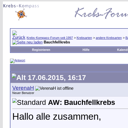
Krebs-Kompass-Forum seit 1997
>
Krebsarten
>
andere Krebsarten
>
B
Bauchfellkrebs
Registrieren
Hilfe
Kalend
17.06.2015, 16:17
VerenaH
Neuer Benutzer
AW: Bauchfellkrebs
Hallo alle zusammen,