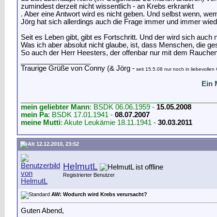
zumindest derzeit nicht wissentlich - an Krebs erkrankt
. Aber eine Antwort wird es nicht geben. Und selbst wenn, wem 
Jörg hat sich allerdings auch die Frage immer und immer wied
Seit es Leben gibt, gibt es Fortschritt. Und der wird sich auc
Was ich aber absolut nicht glaube, ist, dass Menschen, die g
So auch der Herr Heesters, der offenbar nur mit dem Rauchen
__________________
Traurige Grüße von Conny (& Jörg -
seit 15.5.08 nur noch in liebevolle
Ein 
____________________________________________
______
mein geliebter Mann
: BSDK 06.06.1959 -
15.05.2008
mein Pa
: BSDK 17.01.1941 -
08.07.2007
meine Mutti
: Akute Leukämie 18.11.1941 -
30.03.2011
12.12.2010, 23:52
HelmutL
Registrierter Benutzer
AW: Wodurch wird Krebs verursacht?
Guten Abend,