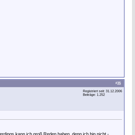
#
35
Registriert seit: 31.12.2006
Beiträge: 1.252
rdings kann ich groß Reden haben, denn ich bin nicht -