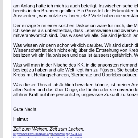
am Anfang hatte ich mich ja auch beteiligt. Inzwischen sehe i
bereits in den Brunnen gefallen. Ein Grossteil der Erkrankte
Ausserdem, was nützte es ihnen jetzt! Viele haben die verständ
Der einzige Sinn einer solchen Diskusion wäre für mich, die Me
Ich sehe es als unbestreitbar, dass Lebensweise und diverse 
mitverantwortlich sind. Das wissen wir alle. Sie sind jedoch la
Was wissen wir denn schon wirklich darüber. Wir sind durch d
Wissenschaft ist sich nicht einig über die Entstehung von Kr
besitzen wir ein Halbwissen und das ist äusserst gefährlich. 
Was will man in der Nische des KK, in die ansonsten niemand 
besiegt zu haben und alle Welt liegt ihm zu Füssen. Sie bejube
Krebs mit Heilungschancen, Sterberate und Überlebensdauer. 
Was dieser Thread tatsächlich bewirken könnte, ist meiner 
allen Seiten und das über Dinge, die für ihn oder sie unverän
all ihrer Kraft auf ihre persönliche, ungewisse Zukunft zu konz
Gute Nacht
Helmut
__________________
Zeit zum Weine
n, Zeit zum Lachen.
http://www.krebs-kompass.org
/
howthread.php?t=31376
http://www.krebs-kompass.de/showthread.php?t=48070