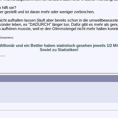
hilft sie?
er gestellt und ist daran mehr oder weniger zerbrochen.
h nicht aufhalten lassen (läuft aber bereits schon in die umweltbewus
esünder leben, es "DADURCH" länger tun. Dafür gibt es mehr als genu
 aufhören musste, weil er den Glimmstengel nicht mehr halten konnt
n Gedanken)
Millionär und ein Bettler haben statistisch gesehen jeweils 1/2 Mil
Soviel zu Statistiken!
___