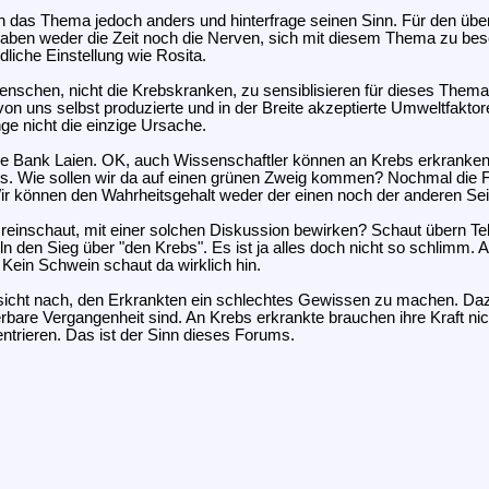
ch das Thema jedoch anders und hinterfrage seinen Sinn. Für den überw
n haben weder die Zeit noch die Nerven, sich mit diesem Thema zu bes
liche Einstellung wie Rosita.
nschen, nicht die Krebskranken, zu sensiblisieren für dieses Thema. I
von uns selbst produzierte und in der Breite akzeptierte Umweltfak
nge nicht die einzige Ursache.
ie Bank Laien. OK, auch Wissenschaftler können an Krebs erkranken. 
ebs. Wie sollen wir da auf einen grünen Zweig kommen? Nochmal die F
Wir können den Wahrheitsgehalt weder der einen noch der anderen Seite
reinschaut, mit einer solchen Diskussion bewirken? Schaut übern Te
ln den Sieg über "den Krebs". Es ist ja alles doch nicht so schlimm. A
Kein Schwein schaut da wirklich hin.
Ansicht nach, den Erkrankten ein schlechtes Gewissen zu machen. 
derbare Vergangenheit sind. An Krebs erkrankte brauchen ihre Kraft n
entrieren. Das ist der Sinn dieses Forums.