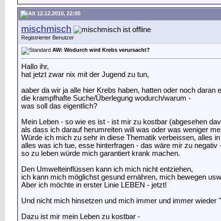
12.12.2010, 22:00
mischmisch
Registrierter Benutzer
AW: Wodurch wird Krebs verursacht?
Hallo ihr,
hat jetzt zwar nix mit der Jugend zu tun,
aaber da wir ja alle hier Krebs haben, hatten oder noch daran
die krampfhafte Suche/Überlegung wodurch/warum -
was soll das eigentlich?
Mein Leben - so wie es ist - ist mir zu kostbar (abgesehen dav
als dass ich darauf herumreiten will was oder was weniger m
Würde ich mich zu sehr in diese Thematik verbeissen, alles i
alles was ich tue, esse hinterfragen - das wäre mir zu negativ 
so zu leben würde mich garantiert krank machen.
Den Umwelteinflüssen kann ich mich nicht entziehen,
ich kann mich möglichst gesund ernähren, mich bewegen usw
Aber ich möchte in erster Linie LEBEN - jetzt!
Und nicht mich hinsetzen und mich immer und immer wieder 
Dazu ist mir mein Leben zu kostbar -