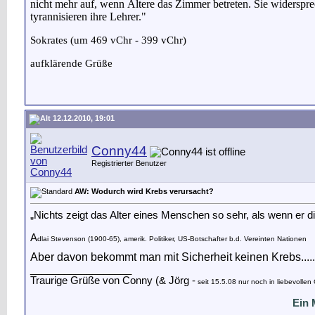
nicht mehr auf, wenn Ältere das Zimmer betreten. Sie widersprec
tyrannisieren ihre Lehrer."
Sokrates (um 469 vChr - 399 vChr)
aufklärende Grüße
12.12.2010, 19:01
Conny44
Registrierter Benutzer
AW: Wodurch wird Krebs verursacht?
„Nichts zeigt das Alter eines Menschen so sehr, als wenn er 
A
dlai Stevenson (1900-65), amerik. Politiker, US-Botschafter b.d. Vereinten Nationen
Aber davon bekommt man mit Sicherheit keinen Krebs.....
__________________
Traurige Grüße von Conny (& Jörg -
seit 15.5.08 nur noch in liebevolle
Ein 