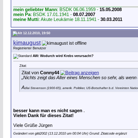
____________________________________________
______
mein geliebter Mann
: BSDK 06.06.1959 -
15.05.2008
mein Pa
: BSDK 17.01.1941 -
08.07.2007
meine Mutti
: Akute Leukämie 18.11.1941 -
30.03.2011
12.12.2010, 19:50
kimaugust
Registrierter Benutzer
AW: Wodurch wird Krebs verursacht?
Zitat:
Zitat von
Conny44
„Nichts zeigt das Alter eines Menschen so sehr, als wenn
A
dlai Stevenson (1900-65), amerik. Politiker, US-Botschafter b.d. Vereinten Nati
besser kann man es nicht sagen
.
Vielen Dank für dieses Zitat!
Viele Grüße Jürgen
Geändert von gitti2002 (13.12.2010 um
00:04
Uhr) Grund: Zitatcode ergänzt