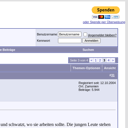
oder Spende per Überweisung
Benutzername
Angemeldet bleiben?
Kennwort
e Beiträge
Suchen
Seite 3 von 4
<
1
2
3
4
>
Themen-Optionen
Ansicht
#
31
Registriert seit: 12.10.2004
Ort: Zamonien
Beiträge: 5.944
 und schwatzt, wo sie arbeiten sollte. Die jungen Leute stehen