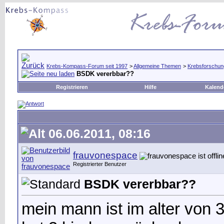
Krebs-Kompass-Forum seit 1997
>
Allgemeine Themen
>
Krebsforschun
BSDK vererbbar??
Registrieren
Hilfe
Kalend
06.06.2011, 08:16
frauvonespace
Registrierter Benutzer
BSDK vererbbar??
mein mann ist im alter von 