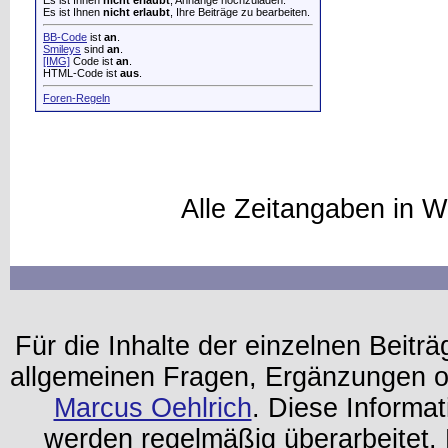
Es ist Ihnen
nicht erlaubt
, Anhänge hochzuladen.
Es ist Ihnen
nicht erlaubt
, Ihre Beiträge zu bearbeiten.
BB-Code
ist
an
.
Smileys
sind
an
.
[IMG]
Code ist
an
.
HTML-Code ist
aus
.
Foren-Regeln
Alle Zeitangaben in W
Für die Inhalte der einzelnen Beiträg
allgemeinen Fragen, Ergänzungen o
Marcus Oehlrich
. Diese Informa
werden regelmäßig überarbeitet. 