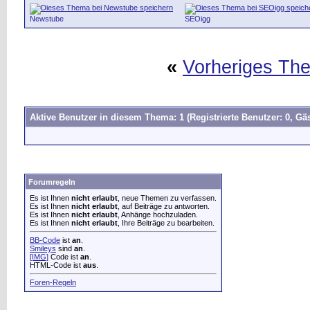
Newstube
SEOigg
«
Vorheriges Th
Aktive Benutzer in diesem Thema: 1
(Registrierte Benutzer: 0, Gäs
Forumregeln
Es ist Ihnen
nicht erlaubt
, neue Themen zu verfassen.
Es ist Ihnen
nicht erlaubt
, auf Beiträge zu antworten.
Es ist Ihnen
nicht erlaubt
, Anhänge hochzuladen.
Es ist Ihnen
nicht erlaubt
, Ihre Beiträge zu bearbeiten.
BB-Code
ist
an
.
Smileys
sind
an
.
[IMG]
Code ist
an
.
HTML-Code ist
aus
.
Foren-Regeln