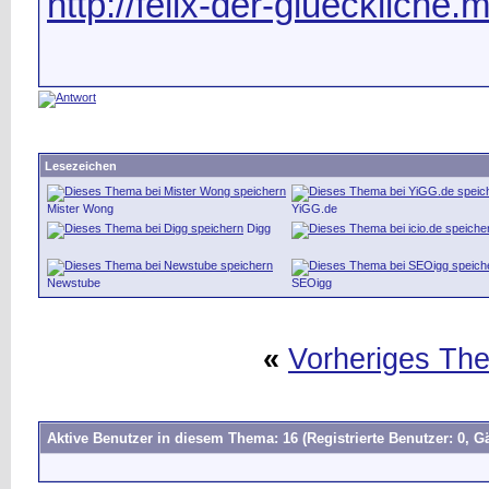
http://felix-der-glueckliche.
Lesezeichen
Mister Wong
YiGG.de
Digg
Newstube
SEOigg
«
Vorheriges Th
Aktive Benutzer in diesem Thema: 16
(Registrierte Benutzer: 0, Gä