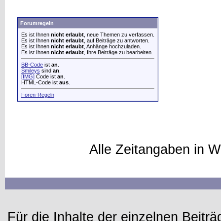
Forumregeln
Es ist Ihnen
nicht erlaubt
, neue Themen zu verfassen.
Es ist Ihnen
nicht erlaubt
, auf Beiträge zu antworten.
Es ist Ihnen
nicht erlaubt
, Anhänge hochzuladen.
Es ist Ihnen
nicht erlaubt
, Ihre Beiträge zu bearbeiten.
BB-Code
ist
an
.
Smileys
sind
an
.
[IMG]
Code ist
an
.
HTML-Code ist
aus
.
Foren-Regeln
Alle Zeitangaben in W
Für die Inhalte der einzelnen Beiträg