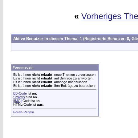
«
Vorheriges Th
Aktive Benutzer in diesem Thema: 1
(Registrierte Benutzer: 0, Gäs
Forumregeln
Es ist Ihnen
nicht erlaubt
, neue Themen zu verfassen.
Es ist Ihnen
nicht erlaubt
, auf Beiträge zu antworten.
Es ist Ihnen
nicht erlaubt
, Anhänge hochzuladen.
Es ist Ihnen
nicht erlaubt
, Ihre Beiträge zu bearbeiten.
BB-Code
ist
an
.
Smileys
sind
an
.
[IMG]
Code ist
an
.
HTML-Code ist
aus
.
Foren-Regeln