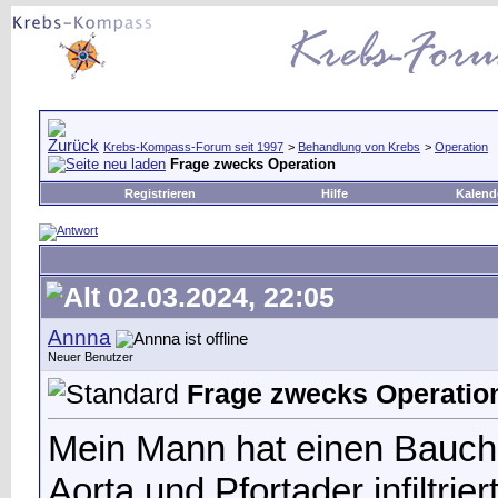
Krebs-Kompass-Forum seit 1997
>
Behandlung von Krebs
>
Operation
Frage zwecks Operation
Registrieren
Hilfe
Kalend
02.03.2024, 22:05
Annna
Neuer Benutzer
Frage zwecks Operatio
Mein Mann hat einen Bauchs
Aorta und Pfortader infiltrie