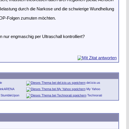
e Belastung durch die Narkose und die schwierige Wundheilung
ie OP-Folgen zumuten möchten.
 nur engmaschig per Ultraschall kontrolliert?
le
del.icio.us
inkARENA
My Yahoo
StumbleUpon
Technorati