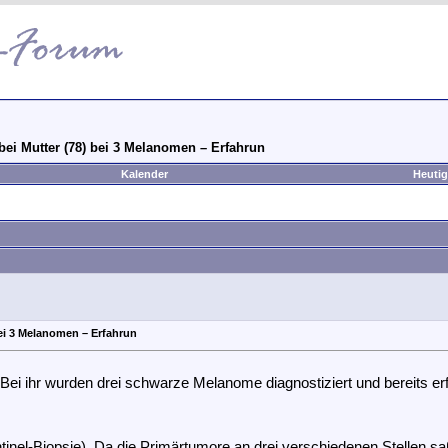
ei Mutter (78) bei 3 Melanomen – Erfahrun
Kalender
Heutig
ei 3 Melanomen – Erfahrun
Bei ihr wurden drei schwarze Melanome diagnostiziert und bereits er
nel-Biopsie). Da die Primärtumore an drei verschiedenen Stellen sa