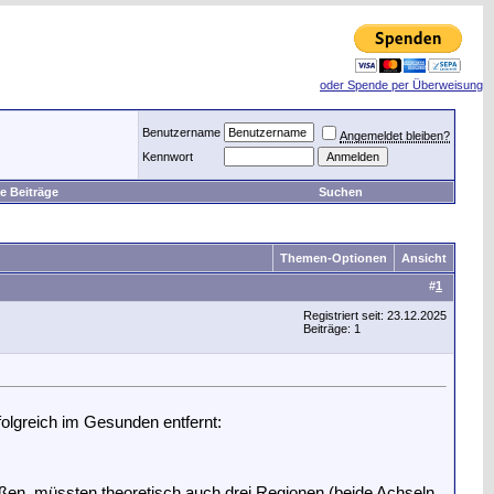
oder Spende per Überweisung
Benutzername
Angemeldet bleiben?
Kennwort
e Beiträge
Suchen
Themen-Optionen
Ansicht
#
1
Registriert seit: 23.12.2025
Beiträge: 1
folgreich im Gesunden entfernt:
ßen, müssten theoretisch auch drei Regionen (beide Achseln