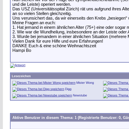
und die Leiste) operiert werden.
Das USZ (Universitätsspital Zürich) rät uns aufgrund ihres A
an so vielen Stellen gleichzeitig.
Uns verunsichert das, da wir einerseits den Krebs „besiegen
Meine Fragen an euch:
1. Hat jemand in einem ähnlichen Alter (75+) eine oder soga
2. Wie war die Wundheilung, insbesondere an der Leiste ode
3. Wurde bei jemandem in einer ähnlichen Situation (mehrere 
Vielen Dank für eure Hilfe und eure Erfahrungen!
DANKE Euch & eine schöne Weihnachtszeit
Hampi Bo
Lesezeichen
Mister Wong
Digg
Newstube
Aktive Benutzer in diesem Thema: 1
(Registrierte Benutzer: 0, Gäs