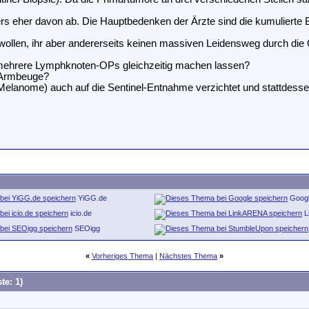
lters eher davon ab. Die Hauptbedenken der Ärzte sind die kumuliert
“ wollen, ihr aber andererseits keinen massiven Leidensweg durch d
r mehrere Lymphknoten-OPs gleichzeitig machen lassen?
r Armbeuge?
Melanome) auch auf die Sentinel-Entnahme verzichtet und stattdessen
YiGG.de
Goog
icio.de
L
SEOigg
«
Vorheriges Thema
|
Nächstes Thema
»
te: 1)