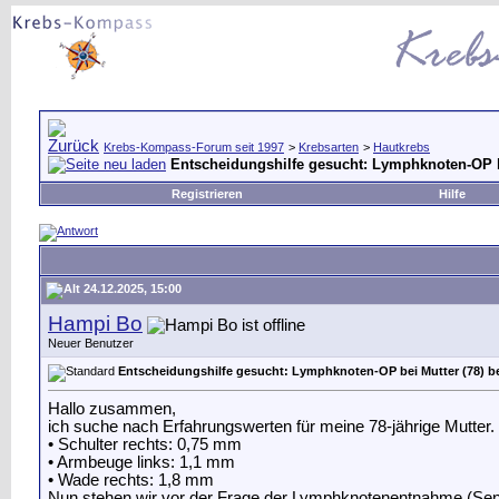
Krebs-Kompass-Forum seit 1997
>
Krebsarten
>
Hautkrebs
Entscheidungshilfe gesucht: Lymphknoten-OP b
Registrieren
Hilfe
24.12.2025, 15:00
Hampi Bo
Neuer Benutzer
Entscheidungshilfe gesucht: Lymphknoten-OP bei Mutter (78) b
Hallo zusammen,
ich suche nach Erfahrungswerten für meine 78-jährige Mutter. 
• Schulter rechts: 0,75 mm
• Armbeuge links: 1,1 mm
• Wade rechts: 1,8 mm
Nun stehen wir vor der Frage der Lymphknotenentnahme (Senti