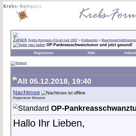
Krebs-Kompass-Forum seit 1997
>
Krebsarten
>
Bauchspeicheldrüsenk
OP-Pankreasschwanztumor und jetzt gesund!
Registrieren
Hilfe
Kalend
05.12.2018, 19:40
Nachtrose
Registrierter Benutzer
OP-Pankreasschwanztum
Hallo Ihr Lieben,