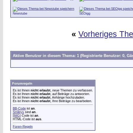
Newstube
SEOigg
«
Vorheriges Th
Aktive Benutzer in diesem Thema: 1
(Registrierte Benutzer: 0, Gäs
Forumregeln
Es ist Ihnen
nicht erlaubt
, neue Themen zu verfassen.
Es ist Ihnen
nicht erlaubt
, auf Beiträge zu antworten.
Es ist Ihnen
nicht erlaubt
, Anhänge hochzuladen.
Es ist Ihnen
nicht erlaubt
, Ihre Beiträge zu bearbeiten.
BB-Code
ist
an
.
Smileys
sind
an
.
[IMG]
Code ist
an
.
HTML-Code ist
aus
.
Foren-Regeln