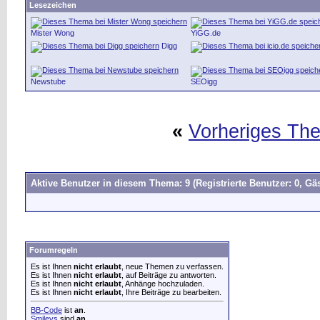
Lesezeichen
Mister Wong
YiGG.de
Digg
Newstube
SEOigg
«
Vorheriges Th
Aktive Benutzer in diesem Thema: 9
(Registrierte Benutzer: 0, Gäs
Forumregeln
Es ist Ihnen
nicht erlaubt
, neue Themen zu verfassen.
Es ist Ihnen
nicht erlaubt
, auf Beiträge zu antworten.
Es ist Ihnen
nicht erlaubt
, Anhänge hochzuladen.
Es ist Ihnen
nicht erlaubt
, Ihre Beiträge zu bearbeiten.
BB-Code
ist
an
.
Smileys
sind
an
.