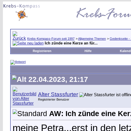
Krebs-Kompass-Forum seit 1997
>
Allgemeine Themen
>
Gedenkseite -
Ich zünde eine Kerze an für...
Registrieren
Hilfe
Kalend
22.04.2023, 21:17
Alter Stassfurter
Registrierter Benutzer
AW: Ich zünde eine Kerz
meine Petra...erst in den le