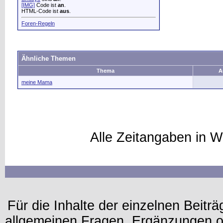
[IMG]
Code ist
an
.
HTML-Code ist
aus
.
Foren-Regeln
Ähnliche Themen
Thema
A
meine Mama
Alle Zeitangaben in W
Für die Inhalte der einzelnen Beiträg
allgemeinen Fragen, Ergänzungen o