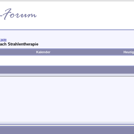
rapie
ach Strahlentherapie
Kalender
Heutig