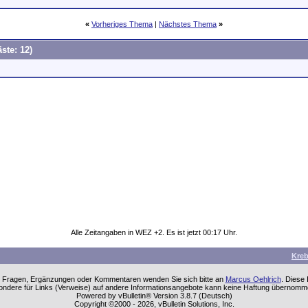
«
Vorheriges Thema
|
Nächstes Thema
»
ste: 12)
Alle Zeitangaben in WEZ +2. Es ist jetzt
00:17
Uhr.
Kre
einen Fragen, Ergänzungen oder Kommentaren wenden Sie sich bitte an
Marcus Oehlrich
. Diese
sondere für Links (Verweise) auf andere Informationsangebote kann keine Haftung übernom
Powered by vBulletin® Version 3.8.7 (Deutsch)
Copyright ©2000 - 2026, vBulletin Solutions, Inc.