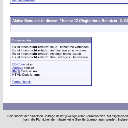
Aktive Benutzer in diesem Thema: 12
(Registrierte Benutzer: 0, Gä
Forumregeln
Es ist Ihnen
nicht erlaubt
, neue Themen zu verfassen.
Es ist Ihnen
nicht erlaubt
, auf Beiträge zu antworten.
Es ist Ihnen
nicht erlaubt
, Anhänge hochzuladen.
Es ist Ihnen
nicht erlaubt
, Ihre Beiträge zu bearbeiten.
BB-Code
ist
an
.
Smileys
sind
an
.
[IMG]
Code ist
an
.
HTML-Code ist
aus
.
Foren-Regeln
Für die Inhalte der einzelnen Beiträge ist der jeweilige Autor verantwortlich. Mit allgem
kann die Richtigkeit der Inhalte keine Gewähr übernommen werden. Insbe