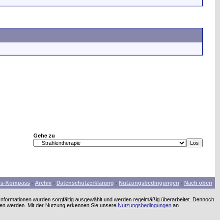
Gehe zu
bs-Kompass
-
Archiv
-
Datenschutzerklärung
-
Nutzungsbedingungen
-
Nach oben
 Informationen wurden sorgfältig ausgewählt und werden regelmäßig überarbeitet. Dennoch
men werden. Mit der Nutzung erkennen Sie unsere
Nutzungsbedingungen
an.