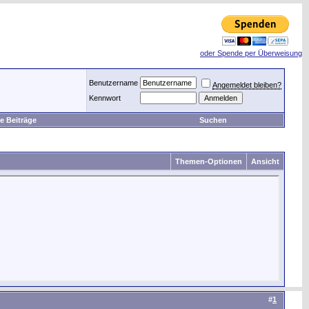
oder Spende per Überweisung
Benutzername
Angemeldet bleiben?
Kennwort
e Beiträge
Suchen
Themen-Optionen
Ansicht
#
1