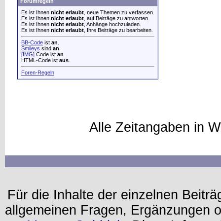
Forumregeln
Es ist Ihnen
nicht erlaubt
, neue Themen zu verfassen.
Es ist Ihnen
nicht erlaubt
, auf Beiträge zu antworten.
Es ist Ihnen
nicht erlaubt
, Anhänge hochzuladen.
Es ist Ihnen
nicht erlaubt
, Ihre Beiträge zu bearbeiten.
BB-Code
ist
an
.
Smileys
sind
an
.
[IMG]
Code ist
an
.
HTML-Code ist
aus
.
Foren-Regeln
Alle Zeitangaben in W
Für die Inhalte der einzelnen Beiträg
allgemeinen Fragen, Ergänzungen o