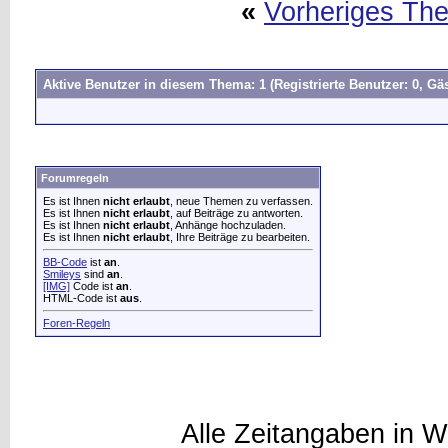
«
Vorheriges Th
Aktive Benutzer in diesem Thema: 1
(Registrierte Benutzer: 0, Gäs
Forumregeln
Es ist Ihnen
nicht erlaubt
, neue Themen zu verfassen.
Es ist Ihnen
nicht erlaubt
, auf Beiträge zu antworten.
Es ist Ihnen
nicht erlaubt
, Anhänge hochzuladen.
Es ist Ihnen
nicht erlaubt
, Ihre Beiträge zu bearbeiten.
BB-Code
ist
an
.
Smileys
sind
an
.
[IMG]
Code ist
an
.
HTML-Code ist
aus
.
Foren-Regeln
Alle Zeitangaben in W