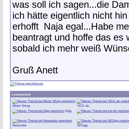
was soll ich sagen...die Da
ich hätte eigentlich nicht h
erhofft
Naja egal...Habe me
beantragt und hoffe das es
sobald ich mehr weiß
Wünsc
Gruß Anett
Lesezeichen
Mister Wong
YiGG.de
Digg
Newstube
SEOigg