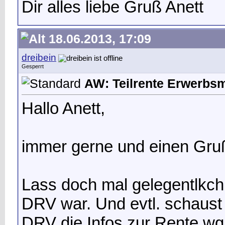
Dir alles liebe Gruß Anett
18.06.2013, 17:09
dreibein
Gesperrt
AW: Teilrente Erwerbs
Hallo Anett,
immer gerne und einen Gru
Lass doch mal gelegentlkch 
DRV war. Und evtl. schaust 
DRV die Infos zur Rente wg