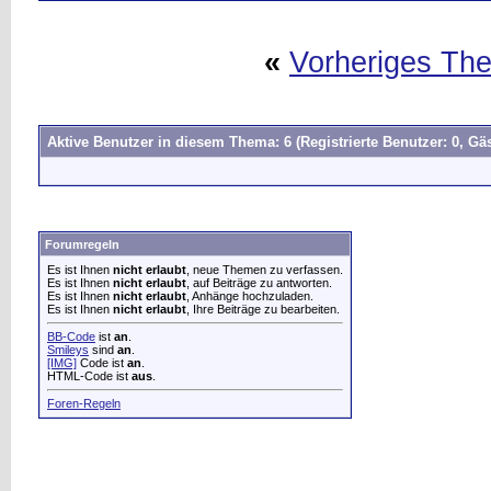
«
Vorheriges Th
Aktive Benutzer in diesem Thema: 6
(Registrierte Benutzer: 0, Gäs
Forumregeln
Es ist Ihnen
nicht erlaubt
, neue Themen zu verfassen.
Es ist Ihnen
nicht erlaubt
, auf Beiträge zu antworten.
Es ist Ihnen
nicht erlaubt
, Anhänge hochzuladen.
Es ist Ihnen
nicht erlaubt
, Ihre Beiträge zu bearbeiten.
BB-Code
ist
an
.
Smileys
sind
an
.
[IMG]
Code ist
an
.
HTML-Code ist
aus
.
Foren-Regeln