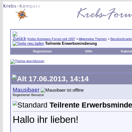
Krebs-Kompass-Forum seit 1997
>
Allgemeine Themen
>
Berufserkrank
Teilrente Erwerbsminderung
Registrieren
Hilfe
Kalend
17.06.2013, 14:14
Mausibaer
Registrierter Benutzer
Teilrente Erwerbsmind
Hallo ihr lieben!