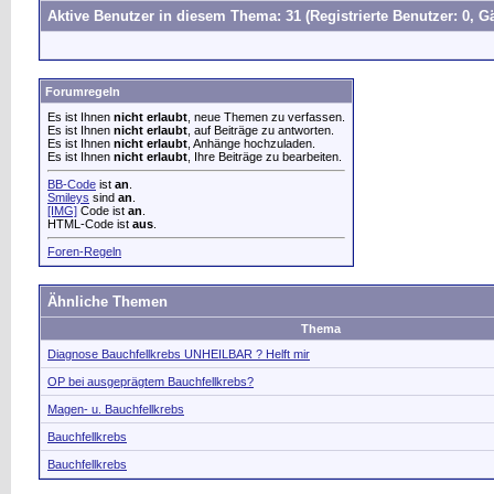
Aktive Benutzer in diesem Thema: 31
(Registrierte Benutzer: 0, Gä
Forumregeln
Es ist Ihnen
nicht erlaubt
, neue Themen zu verfassen.
Es ist Ihnen
nicht erlaubt
, auf Beiträge zu antworten.
Es ist Ihnen
nicht erlaubt
, Anhänge hochzuladen.
Es ist Ihnen
nicht erlaubt
, Ihre Beiträge zu bearbeiten.
BB-Code
ist
an
.
Smileys
sind
an
.
[IMG]
Code ist
an
.
HTML-Code ist
aus
.
Foren-Regeln
Ähnliche Themen
Thema
Diagnose Bauchfellkrebs UNHEILBAR ? Helft mir
OP bei ausgeprägtem Bauchfellkrebs?
Magen- u. Bauchfellkrebs
Bauchfellkrebs
Bauchfellkrebs