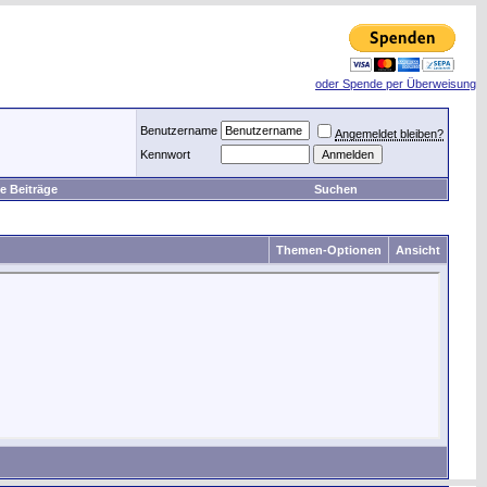
oder Spende per Überweisung
Benutzername
Angemeldet bleiben?
Kennwort
e Beiträge
Suchen
Themen-Optionen
Ansicht