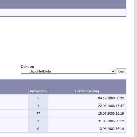
Gehe zu
Antworten
Letzter Beitrag
5
04.12.2008
00:32
1
22.08.2006
17:47
77
15.07.2005
16:19
3
31.05.2005
09:12
0
13.05.2002
16:14