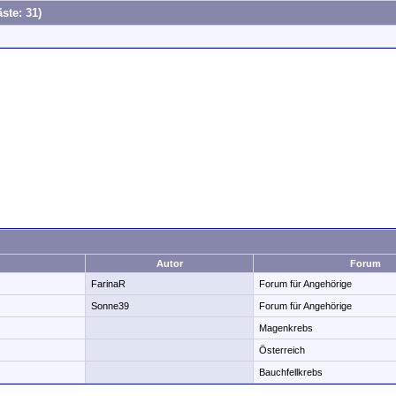
ste: 31)
Autor
Forum
FarinaR
Forum für Angehörige
Sonne39
Forum für Angehörige
Magenkrebs
Österreich
Bauchfellkrebs