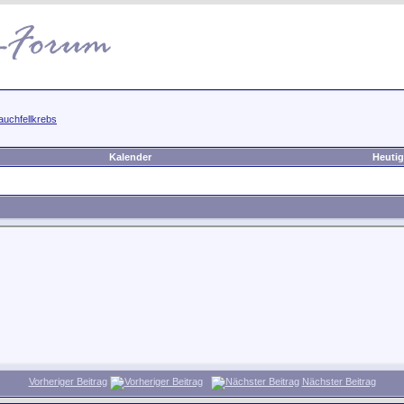
auchfellkrebs
Kalender
Heutig
Vorheriger Beitrag
Nächster Beitrag