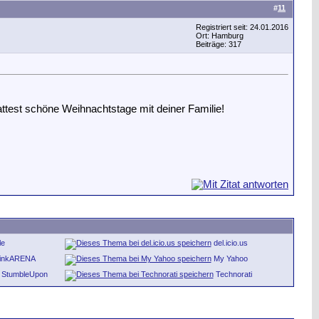
#
11
Registriert seit: 24.01.2016
Ort: Hamburg
Beiträge: 317
hattest schöne Weihnachtstage mit deiner Familie!
le
del.icio.us
inkARENA
My Yahoo
StumbleUpon
Technorati