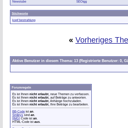
Newstube
SEOigg
Stichworte
kopf bestrahlung
«
Vorheriges Th
Aktive Benutzer in diesem Thema: 13
(Registrierte Benutzer: 0, Gä
Forumregeln
Es ist Ihnen
nicht erlaubt
, neue Themen zu verfassen.
Es ist Ihnen
nicht erlaubt
, auf Beiträge zu antworten.
Es ist Ihnen
nicht erlaubt
, Anhänge hochzuladen.
Es ist Ihnen
nicht erlaubt
, Ihre Beiträge zu bearbeiten.
BB-Code
ist
an
.
Smileys
sind
an
.
[IMG]
Code ist
an
.
HTML-Code ist
aus
.