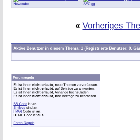
Newstube
SEOigg
«
Vorheriges Th
Aktive Benutzer in diesem Thema: 1
(Registrierte Benutzer: 0, Gäs
Forumregeln
Es ist Ihnen
nicht erlaubt
, neue Themen zu verfassen.
Es ist Ihnen
nicht erlaubt
, auf Beiträge zu antworten.
Es ist Ihnen
nicht erlaubt
, Anhänge hochzuladen.
Es ist Ihnen
nicht erlaubt
, Ihre Beiträge zu bearbeiten.
BB-Code
ist
an
.
Smileys
sind
an
.
[IMG]
Code ist
an
.
HTML-Code ist
aus
.
Foren-Regeln