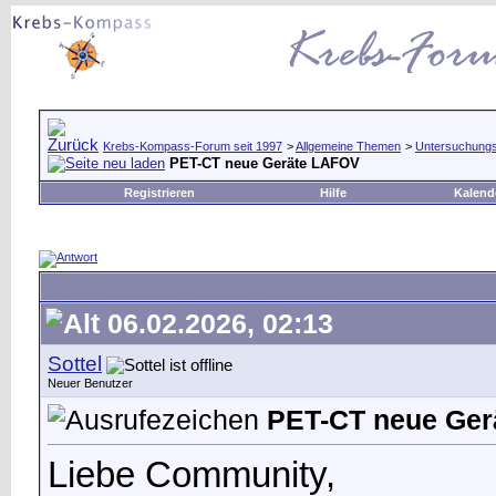
Krebs-Kompass-Forum seit 1997
>
Allgemeine Themen
>
Untersuchungs
PET-CT neue Geräte LAFOV
Registrieren
Hilfe
Kalend
06.02.2026, 02:13
Sottel
Neuer Benutzer
PET-CT neue Ger
Liebe Community,