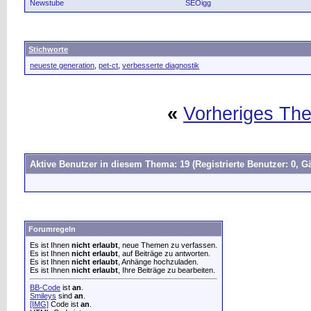
Newstube
SEOigg
Stichworte
neueste generation
,
pet-ct
,
verbesserte diagnostik
«
Vorheriges Th
Aktive Benutzer in diesem Thema: 19
(Registrierte Benutzer: 0, Gä
Forumregeln
Es ist Ihnen
nicht erlaubt
, neue Themen zu verfassen.
Es ist Ihnen
nicht erlaubt
, auf Beiträge zu antworten.
Es ist Ihnen
nicht erlaubt
, Anhänge hochzuladen.
Es ist Ihnen
nicht erlaubt
, Ihre Beiträge zu bearbeiten.
BB-Code
ist
an
.
Smileys
sind
an
.
[IMG]
Code ist
an
.