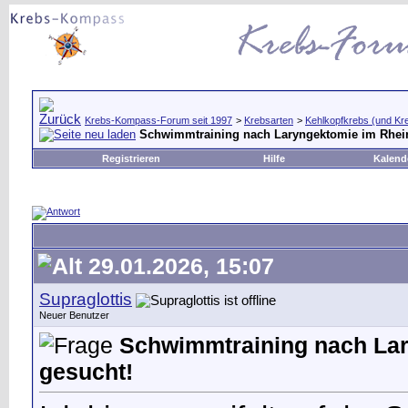
Krebs-Kompass-Forum seit 1997
>
Krebsarten
>
Kehlkopfkrebs (und Kr
Schwimmtraining nach Laryngektomie im Rhei
Registrieren
Hilfe
Kalend
29.01.2026, 15:07
Supraglottis
Neuer Benutzer
Schwimmtraining nach La
gesucht!