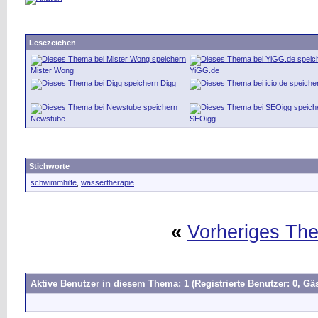
Lesezeichen
Mister Wong
YiGG.de
Digg
Newstube
SEOigg
Stichworte
schwimmhilfe
,
wassertherapie
«
Vorheriges Th
Aktive Benutzer in diesem Thema: 1
(Registrierte Benutzer: 0, Gäs