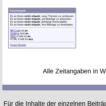
Forumregeln
Es ist Ihnen
nicht erlaubt
, neue Themen zu verfassen.
Es ist Ihnen
nicht erlaubt
, auf Beiträge zu antworten.
Es ist Ihnen
nicht erlaubt
, Anhänge hochzuladen.
Es ist Ihnen
nicht erlaubt
, Ihre Beiträge zu bearbeiten.
BB-Code
ist
an
.
Smileys
sind
an
.
[IMG]
Code ist
an
.
HTML-Code ist
aus
.
Foren-Regeln
Alle Zeitangaben in W
Für die Inhalte der einzelnen Beiträg