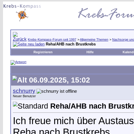
Krebs-Kompass-Forum seit 1997
>
Allgemeine Themen
>
Nachsorge und 
Reha/AHB nach Brustkrebs
Registrieren
Hilfe
Kalend
06.09.2025, 15:02
schnurry
Neuer Benutzer
Reha/AHB nach Brustk
Ich freue mich über Austa
Reha nach Brustkrebs.