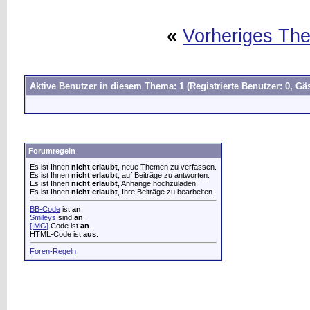
«
Vorheriges Th
Aktive Benutzer in diesem Thema: 1
(Registrierte Benutzer: 0, Gäs
Forumregeln
Es ist Ihnen
nicht erlaubt
, neue Themen zu verfassen.
Es ist Ihnen
nicht erlaubt
, auf Beiträge zu antworten.
Es ist Ihnen
nicht erlaubt
, Anhänge hochzuladen.
Es ist Ihnen
nicht erlaubt
, Ihre Beiträge zu bearbeiten.
BB-Code
ist
an
.
Smileys
sind
an
.
[IMG]
Code ist
an
.
HTML-Code ist
aus
.
Foren-Regeln