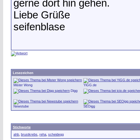
gerne dort hin gehen.
Liebe Grüße
seifenblase
Lesezeichen
Mister Wong
YiGG.de
Digg
Newstube
SEOigg
Stichworte
ahb
,
brustkrebs
,
reha
,
scheidegg