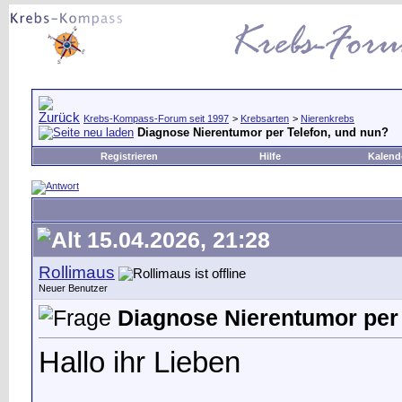
Krebs-Kompass-Forum seit 1997
>
Krebsarten
>
Nierenkrebs
Diagnose Nierentumor per Telefon, und nun?
Registrieren
Hilfe
Kalend
15.04.2026, 21:28
Rollimaus
Neuer Benutzer
Diagnose Nierentumor per 
Hallo ihr Lieben