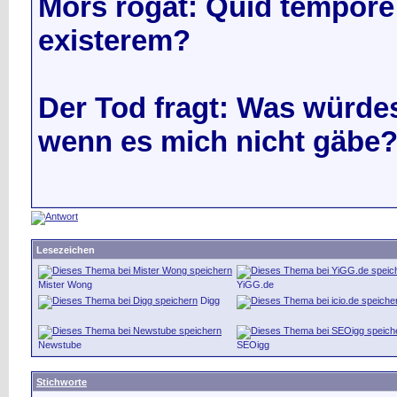
Mors rogat: Quid tempore 
existerem?
Der Tod fragt: Was würdes
wenn es mich nicht gäbe
Lesezeichen
Mister Wong
YiGG.de
Digg
Newstube
SEOigg
Stichworte