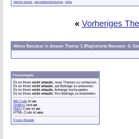
nieren-tumor
,
nierenbeckentumor
,
reha
«
Vorheriges Th
Aktive Benutzer in diesem Thema: 1
(Registrierte Benutzer: 0, Gäs
Forumregeln
Es ist Ihnen
nicht erlaubt
, neue Themen zu verfassen.
Es ist Ihnen
nicht erlaubt
, auf Beiträge zu antworten.
Es ist Ihnen
nicht erlaubt
, Anhänge hochzuladen.
Es ist Ihnen
nicht erlaubt
, Ihre Beiträge zu bearbeiten.
BB-Code
ist
an
.
Smileys
sind
an
.
[IMG]
Code ist
an
.
HTML-Code ist
aus
.
Foren-Regeln