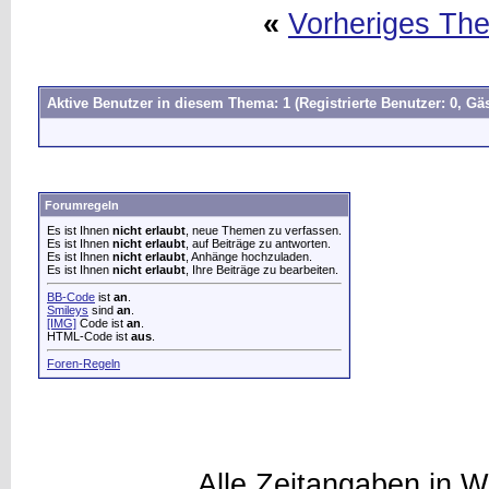
«
Vorheriges Th
Aktive Benutzer in diesem Thema: 1
(Registrierte Benutzer: 0, Gäs
Forumregeln
Es ist Ihnen
nicht erlaubt
, neue Themen zu verfassen.
Es ist Ihnen
nicht erlaubt
, auf Beiträge zu antworten.
Es ist Ihnen
nicht erlaubt
, Anhänge hochzuladen.
Es ist Ihnen
nicht erlaubt
, Ihre Beiträge zu bearbeiten.
BB-Code
ist
an
.
Smileys
sind
an
.
[IMG]
Code ist
an
.
HTML-Code ist
aus
.
Foren-Regeln
Alle Zeitangaben in W