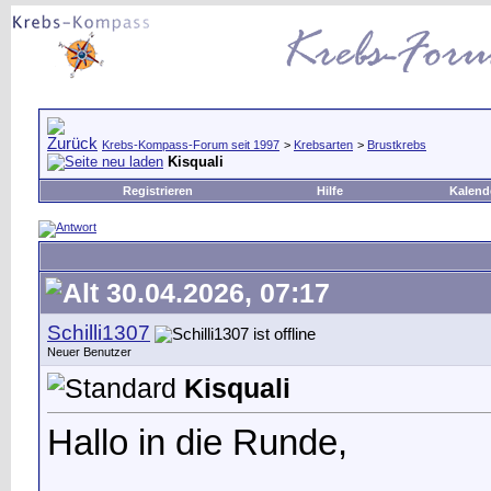
Krebs-Kompass-Forum seit 1997
>
Krebsarten
>
Brustkrebs
Kisquali
Registrieren
Hilfe
Kalend
30.04.2026, 07:17
Schilli1307
Neuer Benutzer
Kisquali
Hallo in die Runde,