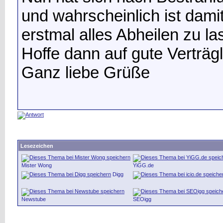
und wahrscheinlich ist dami
erstmal alles Abheilen zu la
Hoffe dann auf gute Verträg
Ganz liebe Grüße
Lesezeichen
Mister Wong
YiGG.de
Digg
Newstube
SEOigg