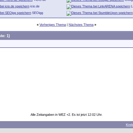
icio.de
L
SEOigg
«
Vorheriges Thema
|
Nächstes Thema
»
te: 1)
Alle Zeitangaben in WEZ +2. Es ist jetzt
12:02
Uhr.
Kre