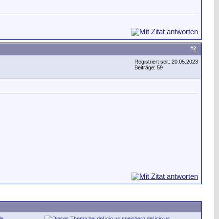
#
2
Registriert seit: 20.05.2023
Beiträge: 59
le
del.icio.us