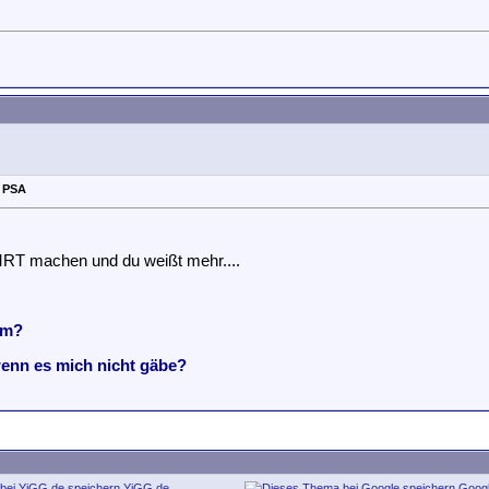
r PSA
 MRT machen und du weißt mehr....
em?
wenn es mich nicht gäbe?
YiGG.de
Goog