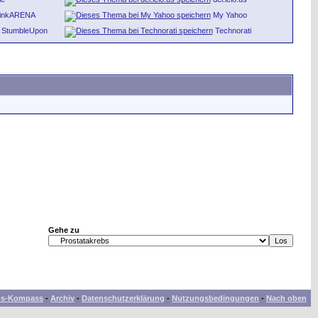
inkARENA
My Yahoo
StumbleUpon
Technorati
Gehe zu
bs-Kompass
-
Archiv
-
Datenschutzerklärung
-
Nutzungsbedingungen
-
Nach oben