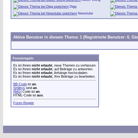
Digg
Newstube
Aktive Benutzer in diesem Thema: 1
(Registrierte Benutzer: 0, Gäs
Forumregeln
Es ist Ihnen
nicht erlaubt
, neue Themen zu verfassen.
Es ist Ihnen
nicht erlaubt
, auf Beiträge zu antworten.
Es ist Ihnen
nicht erlaubt
, Anhänge hochzuladen.
Es ist Ihnen
nicht erlaubt
, Ihre Beiträge zu bearbeiten.
BB-Code
ist
an
.
Smileys
sind
an
.
[IMG]
Code ist
an
.
HTML-Code ist
aus
.
Foren-Regeln