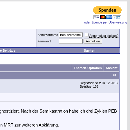
oder Spende per Überweisung
Benutzername
Angemeldet bleiben?
Kennwort
e Beiträge
Suchen
Themen-Optionen
Ansicht
#
1
Registriert seit: 04.12.2013
Beiträge: 138
gnostiziert. Nach der Semikastration habe ich drei Zyklen PEB
ein MRT zur weiteren Abklärung.